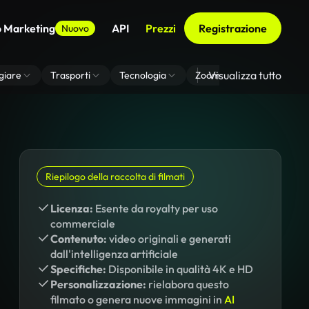
o Marketing
API
Prezzi
Registrazione
Nuovo
Visualizza tutto
giare
Trasporti
Tecnologia
Zoom Di Sfondo Virtuale
Riepilogo della raccolta di filmati
Licenza:
Esente da royalty per uso
commerciale
Contenuto:
video originali e generati
dall'intelligenza artificiale
Specifiche:
Disponibile in qualità 4K e HD
Personalizzazione:
rielabora questo
filmato o genera nuove immagini in
AI