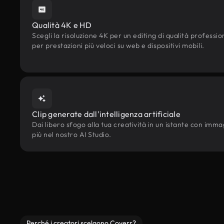
Qualità 4K e HD
Scegli la risoluzione 4K per un editing di qualità professi
per prestazioni più veloci su web e dispositivi mobili.
Clip generate dall'intelligenza artificiale
Dai libero sfogo alla tua creatività in un istante con immagin
più nel nostro AI Studio.
Perché i creatori scelgono Coverr?