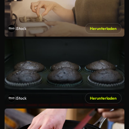
iStock
Herunterladen
iStock
Herunterladen