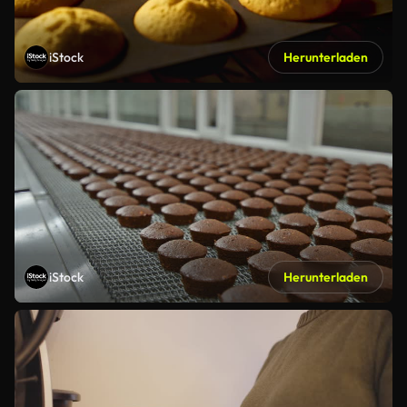
iStock
Herunterladen
iStock
Herunterladen