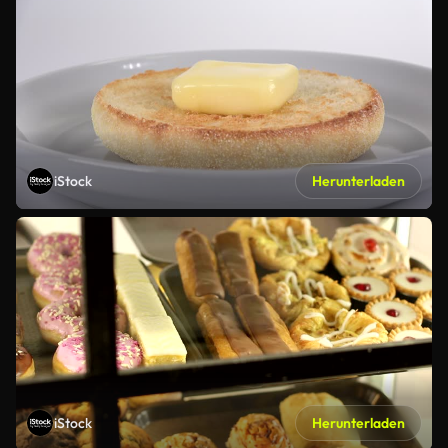
iStock
Herunterladen
iStock
Herunterladen