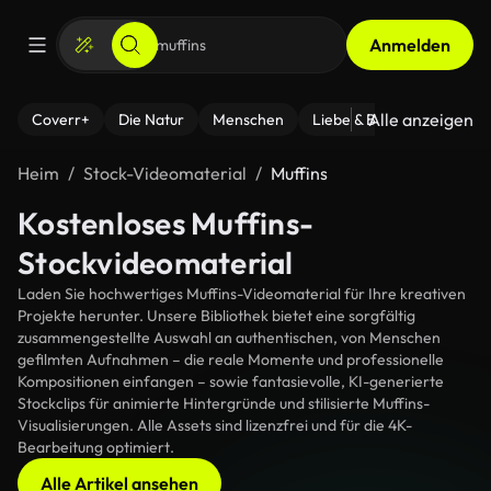
Anmelden
Alle anzeigen
Coverr+
Die Natur
Menschen
Liebe & Beziehungen
F
Heim
Stock-Videomaterial
Muffins
Kostenloses Muffins-
Stockvideomaterial
Laden Sie hochwertiges Muffins-Videomaterial für Ihre kreativen
Projekte herunter. Unsere Bibliothek bietet eine sorgfältig
zusammengestellte Auswahl an authentischen, von Menschen
gefilmten Aufnahmen – die reale Momente und professionelle
Kompositionen einfangen – sowie fantasievolle, KI-generierte
Stockclips für animierte Hintergründe und stilisierte Muffins-
Visualisierungen. Alle Assets sind lizenzfrei und für die 4K-
Bearbeitung optimiert.
Alle Artikel ansehen