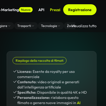
o Marketing
API
Prezzi
Registrazione
Nuovo
Visualizza tutto
giare
Trasporti
Tecnologia
Zoom Di Sfondo Virtuale
Riepilogo della raccolta di filmati
Licenza:
Esente da royalty per uso
commerciale
Contenuto:
video originali e generati
dall'intelligenza artificiale
Specifiche:
Disponibile in qualità 4K e HD
Personalizzazione:
rielabora questo
filmato o genera nuove immagini in
AI