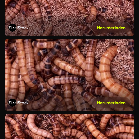
iStock
Herunterladen
iStock
Herunterladen