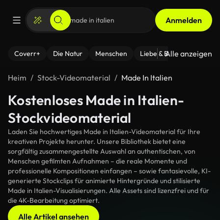
Anmelden
Alle anzeigen
Coverr+
Die Natur
Menschen
Liebe & Beziehungen
F
Heim
Stock-Videomaterial
Made In Italien
Kostenloses Made in Italien-
Stockvideomaterial
Laden Sie hochwertiges Made in Italien-Videomaterial für Ihre
kreativen Projekte herunter. Unsere Bibliothek bietet eine
sorgfältig zusammengestellte Auswahl an authentischen, von
Menschen gefilmten Aufnahmen – die reale Momente und
professionelle Kompositionen einfangen – sowie fantasievolle, KI-
generierte Stockclips für animierte Hintergründe und stilisierte
Made in Italien-Visualisierungen. Alle Assets sind lizenzfrei und für
die 4K-Bearbeitung optimiert.
Alle Artikel ansehen