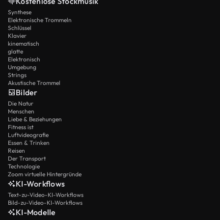
Kostenlose Stockmusik
Synthese
Elektronische Trommeln
Schlüssel
Klavier
kinematisch
glatte
Elektronisch
Umgebung
Strings
Akustische Trommel
Bilder
Die Natur
Menschen
Liebe & Beziehungen
Fitness ist
Luftvideografie
Essen & Trinken
Reisen
Der Transport
Technologie
Zoom virtuelle Hintergründe
KI-Workflows
Text-zu-Video-KI-Workflows
Bild-zu-Video-KI-Workflows
KI-Modelle