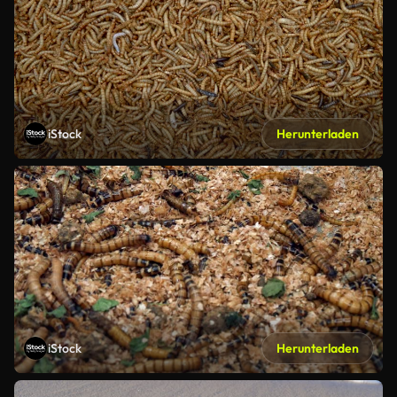
iStock
Herunterladen
iStock
Herunterladen