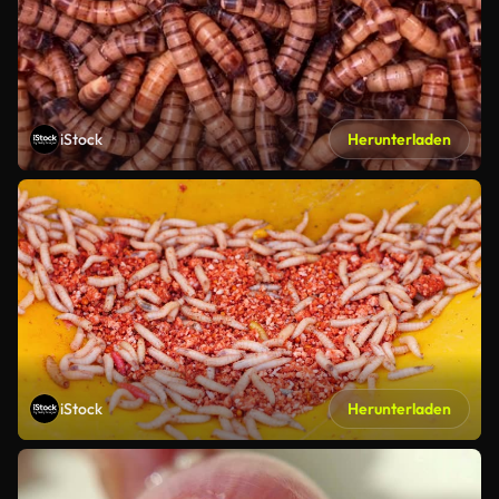
iStock
Herunterladen
iStock
Herunterladen