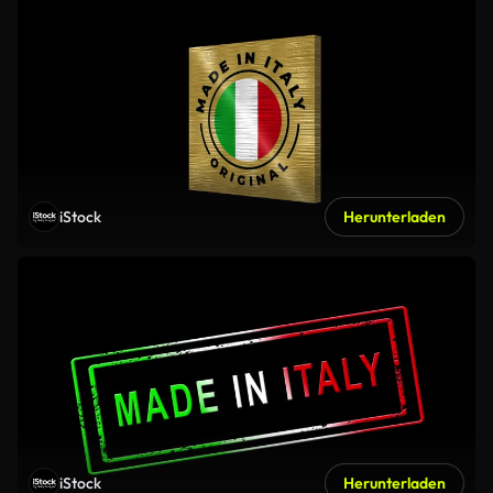
iStock
Herunterladen
iStock
Herunterladen