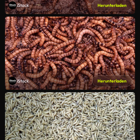
iStock
Herunterladen
iStock
Herunterladen