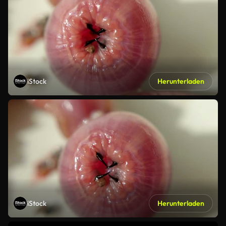
iStock
Herunterladen
iStock
Herunterladen