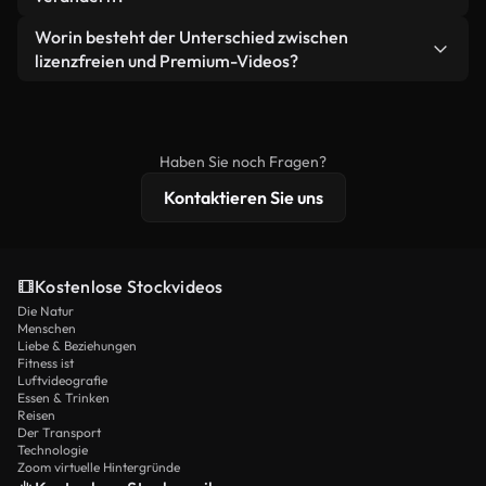
eigenständiges Produkt weiterverkaufen oder
Sie erhalten sauberes, sofort einsatzbereites
weiterverbreiten.
Ja. Sie dürfen unsere Videos gerne kürzen,
Worin besteht der Unterschied zwischen
Videomaterial.
bearbeiten oder neu zusammenstellen. Achten Sie
lizenzfreien und Premium-Videos?
nur darauf, dass das Endprodukt unserer Lizenz
Lizenzfreie Videos beinhalten kommerzielle
entspricht und nicht als ungeschnittenes
Nutzungsrechte, während Premium-Inhalte
Stockmaterial weiterverbreitet wird.
exklusives Filmmaterial, 4K-Auflösung und
Haben Sie noch Fragen?
erweiterten Lizenzschutz bieten.
Kontaktieren Sie uns
Kostenlose Stockvideos
Die Natur
Menschen
Liebe & Beziehungen
Fitness ist
Luftvideografie
Essen & Trinken
Reisen
Der Transport
Technologie
Zoom virtuelle Hintergründe