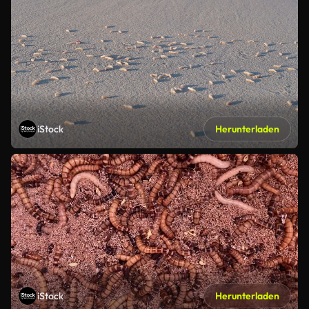
iStock
Herunterladen
iStock
Herunterladen