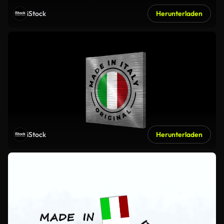
iStock
Herunterladen
iStock
Herunterladen