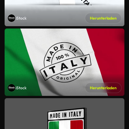
iStock
Herunterladen
iStock
Herunterladen