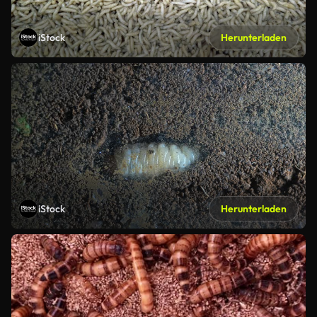
iStock
Herunterladen
iStock
Herunterladen