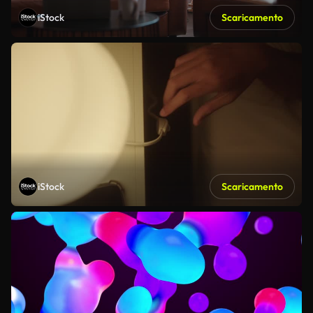
iStock
Scaricamento
iStock
Scaricamento