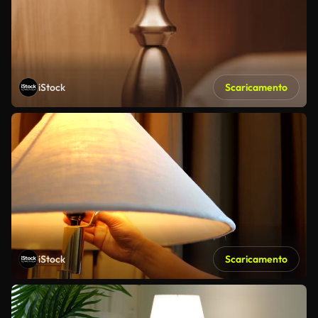
iStock
Scaricamento
iStock
Scaricamento