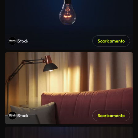
iStock
Scaricamento
iStock
Scaricamento