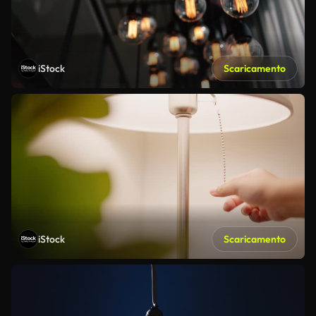
iStock
Scaricamento
iStock
Scaricamento