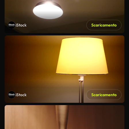
iStock
Scaricamento
iStock
Scaricamento