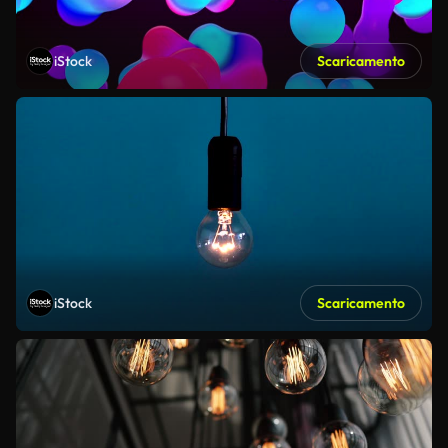
iStock
Scaricamento
iStock
Scaricamento