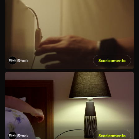
iStock
Scaricamento
iStock
Scaricamento