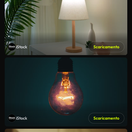
iStock
Scaricamento
iStock
Scaricamento