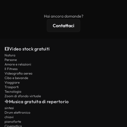
ridistribuito come contenuto stock non riprodotto.
mentre i contenuti premium includono filmati
esclusivi, risoluzione 4K e protezioni di licenza
Hai ancora domande?
estese.
Contattaci
Video stock gratuiti
Natura
Persone
Amore e relazioni
Il Fitness
Videografia aerea
Cibo e bevande
Viaggiare
Trasporti
Tecnologia
Zoom di sfondo virtuale
Musica gratuita di repertorio
sintesi
Drum elettronico
chiavi
pianoforte
Cinematica