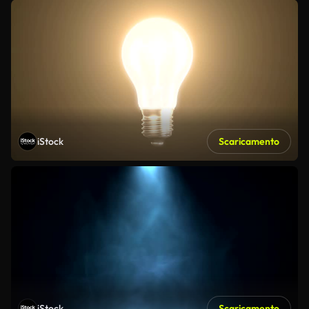
iStock
Scaricamento
iStock
Scaricamento