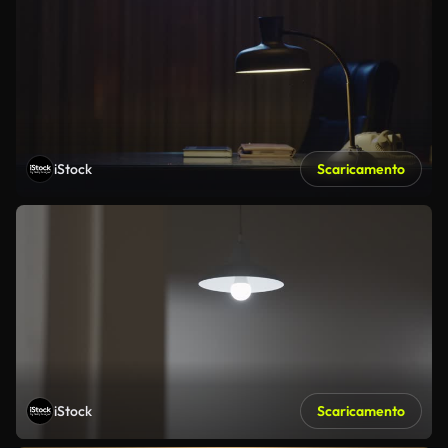
iStock
Scaricamento
iStock
Scaricamento