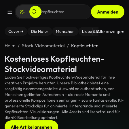
Anmelden
Alle anzeigen
Coverr+
Die Natur
Menschen
Liebe & Beziehungen
F
Heim
Stock-Videomaterial
Kopfleuchten
Kostenloses Kopfleuchten-
Stockvideomaterial
Laden Sie hochwertiges Kopfleuchten-Videomaterial für Ihre
kreativen Projekte herunter. Unsere Bibliothek bietet eine
sorgfältig zusammengestellte Auswahl an authentischen, von
Menschen gefilmten Aufnahmen – die reale Momente und
professionelle Kompositionen einfangen – sowie fantasievolle, KI-
generierte Stockclips für animierte Hintergründe und stilisierte
Kopfleuchten-Visualisierungen. Alle Assets sind lizenzfrei und für
die 4K-Bearbeitung optimiert.
Alle Artikel ansehen