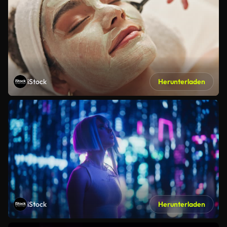
iStock
Herunterladen
iStock
Herunterladen