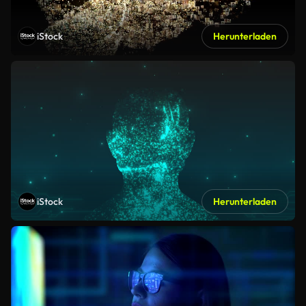
iStock
Herunterladen
iStock
Herunterladen