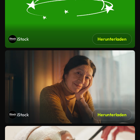
iStock
Herunterladen
iStock
Herunterladen