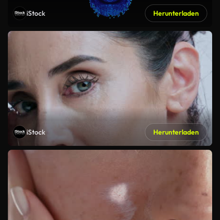
iStock
Herunterladen
iStock
Herunterladen