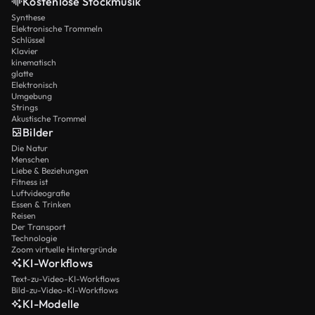
Kostenlose Stockmusik
Synthese
Elektronische Trommeln
Schlüssel
Klavier
kinematisch
glatte
Elektronisch
Umgebung
Strings
Akustische Trommel
Bilder
Die Natur
Menschen
Liebe & Beziehungen
Fitness ist
Luftvideografie
Essen & Trinken
Reisen
Der Transport
Technologie
Zoom virtuelle Hintergründe
KI-Workflows
Text-zu-Video-KI-Workflows
Bild-zu-Video-KI-Workflows
KI-Modelle