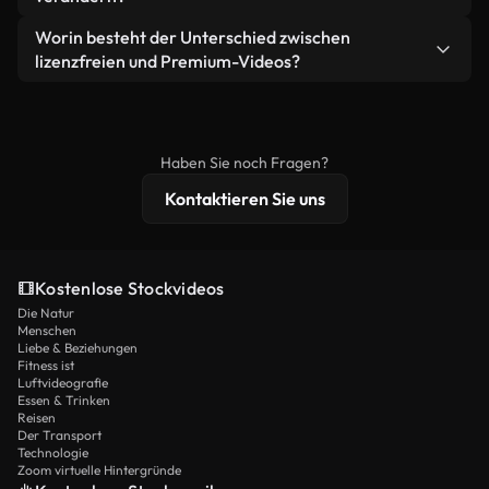
eigenständiges Produkt weiterverkaufen oder
Sie erhalten sauberes, sofort einsatzbereites
weiterverbreiten.
Ja. Sie dürfen unsere Videos gerne kürzen,
Worin besteht der Unterschied zwischen
Videomaterial.
bearbeiten oder neu zusammenstellen. Achten Sie
lizenzfreien und Premium-Videos?
nur darauf, dass das Endprodukt unserer Lizenz
Lizenzfreie Videos beinhalten kommerzielle
entspricht und nicht als ungeschnittenes
Nutzungsrechte, während Premium-Inhalte
Stockmaterial weiterverbreitet wird.
exklusives Filmmaterial, 4K-Auflösung und
Haben Sie noch Fragen?
erweiterten Lizenzschutz bieten.
Kontaktieren Sie uns
Kostenlose Stockvideos
Die Natur
Menschen
Liebe & Beziehungen
Fitness ist
Luftvideografie
Essen & Trinken
Reisen
Der Transport
Technologie
Zoom virtuelle Hintergründe