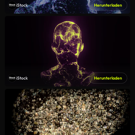
iStock
Herunterladen
iStock
Herunterladen