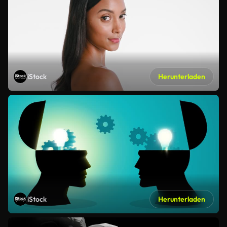
iStock
Herunterladen
iStock
Herunterladen