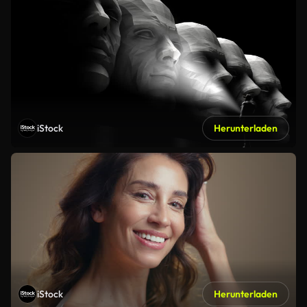
iStock
Herunterladen
iStock
Herunterladen