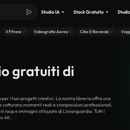
Studio IA
Stock Gratuito
Studi
Il Fitness
Videografia Aerea
Cibo E Bevande
Viag
o gratuiti di
er i tuoi progetti creativi. La nostra libreria offre una
he catturano momenti reali e composizioni professionali,
n loop e immagini stilizzate di L’avanguardia. Tutti i
in 4K.