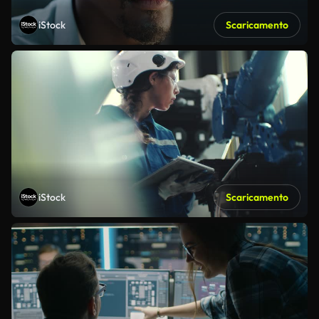
iStock
Scaricamento
iStock
Scaricamento