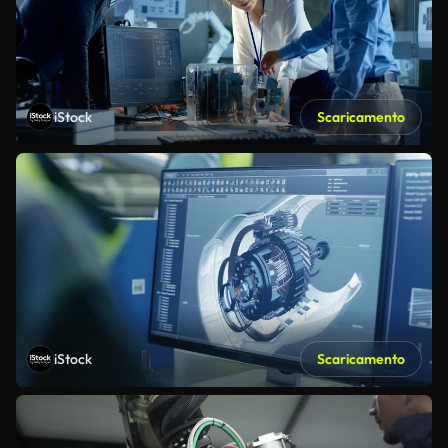
iStock
Scaricamento
iStock
Scaricamento