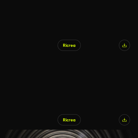
Ricrea
Ricrea