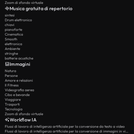
Zoom di sfondo virtuale
Musica gratuita di repertorio
sintesi
Drum elettronico
chiavi
pianoforte
Cinematica
Smooth
elettronica
Ambiente
stringhe
batterie acustiche
Immagini
Natura
Persone
Amore e relazioni
Il Fitness
Videografia aerea
Cibo e bevande
Viaggiare
Trasporti
Tecnologia
Zoom di sfondo virtuale
Workflow IA
Flussi di lavoro di intelligenza artificiale per la conversione da testo a video
Flussi di lavoro di intelligenza artificiale per la conversione di immagini in video