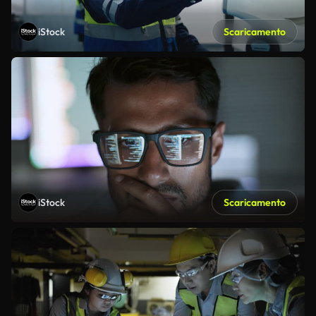
iStock
Scaricamento
iStock
Scaricamento