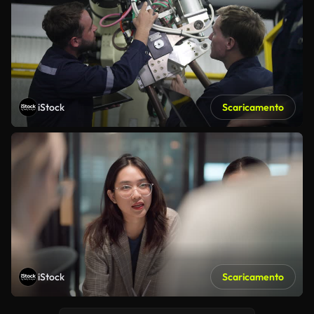
iStock
Scaricamento
iStock
Scaricamento