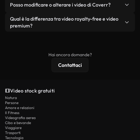
No. Nessuno dei nostri video gratuiti, siano essi
condizione che non si rivendano o ridistribuiscano
Posso modificare o alterare i video di Coverr?
reali o generati dall'intelligenza artificiale, include
i filmati stessi come prodotto a sé stante.
filigrane. Avrai a disposizione filmati puliti e pronti
Sì. Siete liberi di tagliare, ritagliare o remixare i
Qual è la differenza tra video royalty-free e video
all'uso.
nostri video. Assicuratevi solo che il prodotto
premium?
finale rispetti la nostra licenza e non venga
I video royalty-free includono i diritti commerciali,
ridistribuito come contenuto stock non riprodotto.
mentre i contenuti premium includono filmati
esclusivi, risoluzione 4K e protezioni di licenza
Hai ancora domande?
estese.
Contattaci
Video stock gratuiti
Natura
Persone
Amore e relazioni
Il Fitness
Videografia aerea
Cibo e bevande
Viaggiare
Trasporti
Tecnologia