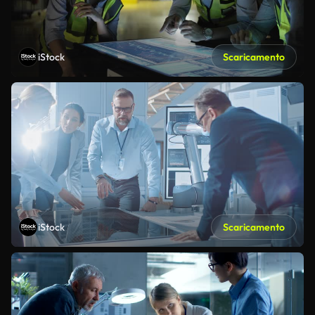
iStock
Scaricamento
iStock
Scaricamento