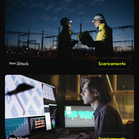
iStock
Scaricamento
iStock
Scaricamento