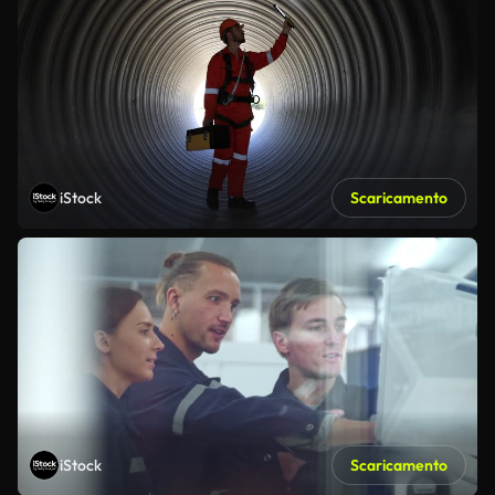
iStock
Scaricamento
iStock
Scaricamento