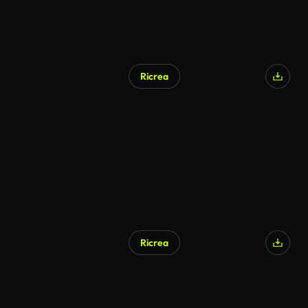
Ricrea
Ricrea