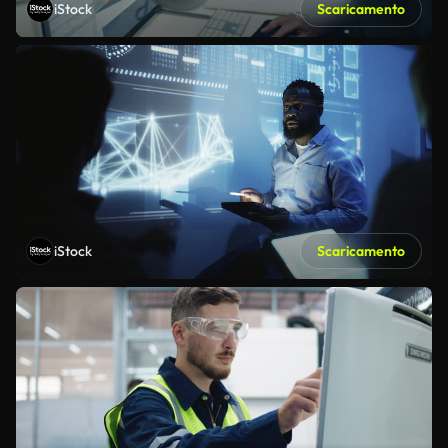
iStock
Scaricamento
iStock
Scaricamento