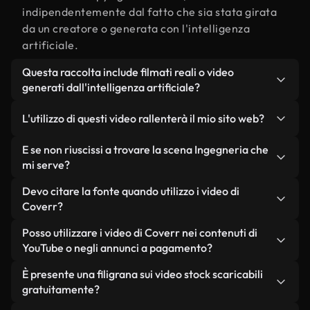
indipendentemente dal fatto che sia stata girata
da un creatore o generata con l'intelligenza
artificiale.
Questa raccolta include filmati reali o video
generati dall'intelligenza artificiale?
Entrambe. Si tratta di una libreria ibrida composta
L'utilizzo di questi video rallenterà il mio sito web?
da filmati reali, girati da persone, relativi a
Ingegneria, e da video generati dall'intelligenza
Non se scegli le nostre versioni ottimizzate.
E se non riuscissi a trovare la scena Ingegneria che
artificiale. Ogni video è chiaramente etichettato,
Offriamo formati leggeri e pronti per il web,
mi serve?
così saprai sempre cosa stai utilizzando.
progettati per l'utilizzo in background, che
Puoi crearne uno all'istante utilizzando Coverr AI
Devo citare la fonte quando utilizzo i video di
mantengono alta la qualità, riducono al minimo i
Studio. Ti basta descrivere la scena, ad esempio
Coverr?
tempi di caricamento e migliorano parametri
"Ingegneria al tramonto", e lo Studio genererà in
come LCP.
Non è richiesto alcun riconoscimento dell'autore.
Posso utilizzare i video di Coverr nei contenuti di
pochi secondi un video personalizzato in
Tutti i video presenti nella nostra libreria sono
YouTube o negli annunci a pagamento?
conformità con i nostri standard di licenza.
esenti da diritti d'autore e possono essere utilizzati
Sì. Tutti i filmati di Coverr possono essere utilizzati
È presente una filigrana sui video stock scaricabili
senza citare il creatore, sebbene sia sempre
in video monetizzati su YouTube, promozioni sui
gratuitamente?
gradito.
social media e annunci pubblicitari per i clienti, a