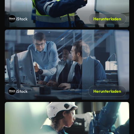
iStock
Herunterladen
iStock
Herunterladen