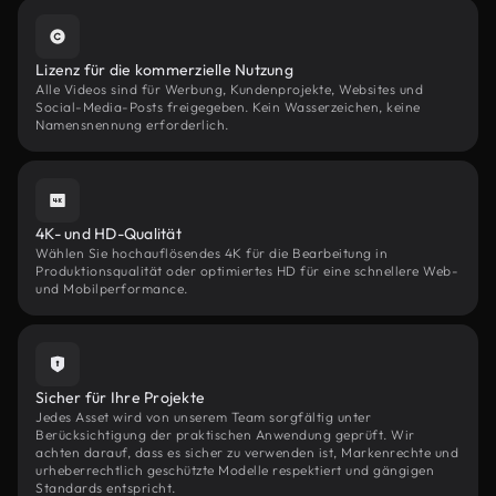
Lizenz für die kommerzielle Nutzung
Alle Videos sind für Werbung, Kundenprojekte, Websites und
Social-Media-Posts freigegeben. Kein Wasserzeichen, keine
Namensnennung erforderlich.
4K- und HD-Qualität
Wählen Sie hochauflösendes 4K für die Bearbeitung in
Produktionsqualität oder optimiertes HD für eine schnellere Web-
und Mobilperformance.
Sicher für Ihre Projekte
Jedes Asset wird von unserem Team sorgfältig unter
Berücksichtigung der praktischen Anwendung geprüft. Wir
achten darauf, dass es sicher zu verwenden ist, Markenrechte und
urheberrechtlich geschützte Modelle respektiert und gängigen
Standards entspricht.