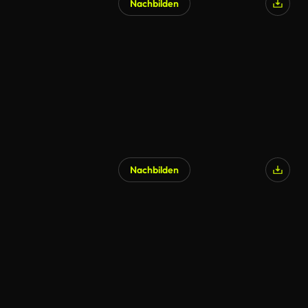
Nachbilden
Nachbilden