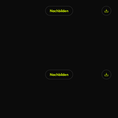
Nachbilden
Nachbilden