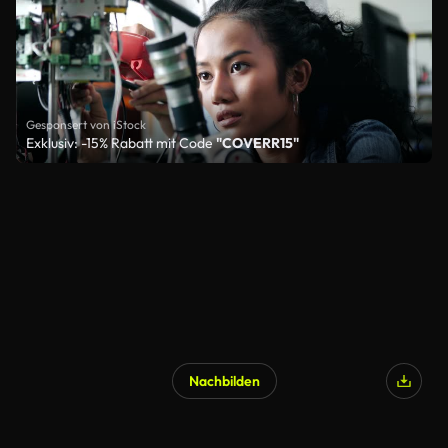
Gesponsert von iStock
Exklusiv: -15% Rabatt mit Code
"COVERR15"
Nachbilden