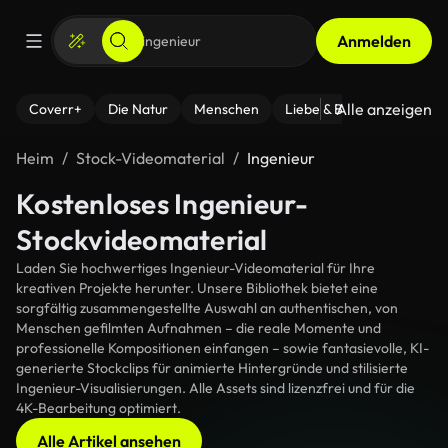
Anmelden
Alle anzeigen
Coverr+
Die Natur
Menschen
Liebe & Beziehungen
F
Heim
Stock-Videomaterial
Ingenieur
Kostenloses Ingenieur-
Stockvideomaterial
Laden Sie hochwertiges Ingenieur-Videomaterial für Ihre
kreativen Projekte herunter. Unsere Bibliothek bietet eine
sorgfältig zusammengestellte Auswahl an authentischen, von
Menschen gefilmten Aufnahmen – die reale Momente und
professionelle Kompositionen einfangen – sowie fantasievolle, KI-
generierte Stockclips für animierte Hintergründe und stilisierte
Ingenieur-Visualisierungen. Alle Assets sind lizenzfrei und für die
4K-Bearbeitung optimiert.
Alle Artikel ansehen