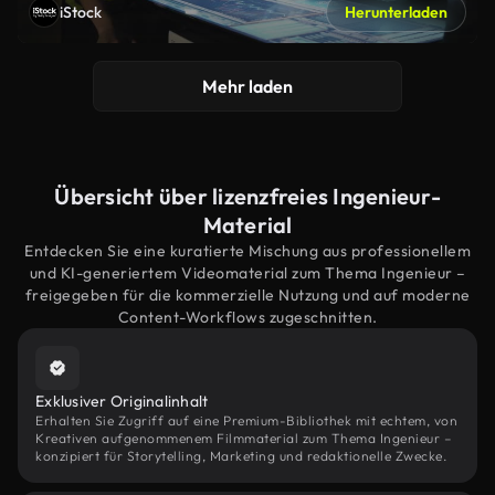
iStock
Herunterladen
Mehr laden
Übersicht über lizenzfreies Ingenieur-
Material
Entdecken Sie eine kuratierte Mischung aus professionellem
und KI-generiertem Videomaterial zum Thema Ingenieur –
freigegeben für die kommerzielle Nutzung und auf moderne
Content-Workflows zugeschnitten.
Exklusiver Originalinhalt
Erhalten Sie Zugriff auf eine Premium-Bibliothek mit echtem, von
Kreativen aufgenommenem Filmmaterial zum Thema Ingenieur –
konzipiert für Storytelling, Marketing und redaktionelle Zwecke.