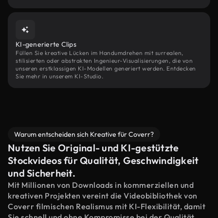
KI-generierte Clips
Füllen Sie kreative Lücken im Handumdrehen mit surrealen,
stilisierten oder abstrakten Ingenieur-Visualisierungen, die von
unseren erstklassigen KI-Modellen generiert werden. Entdecken
Sie mehr in unserem KI-Studio.
Warum entscheiden sich Kreative für Coverr?
Nutzen Sie Original- und KI-gestützte
Stockvideos für Qualität, Geschwindigkeit
und Sicherheit.
Mit Millionen von Downloads in kommerziellen und
kreativen Projekten vereint die Videobibliothek von
Coverr filmischen Realismus mit KI-Flexibilität, damit
Sie schnell und ohne Kompromisse bei der Qualität