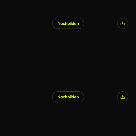
Nachbilden
Nachbilden