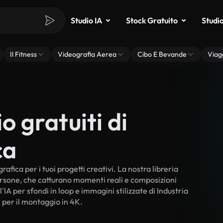
Studio IA
Stock Gratuito
Studi
Il Fitness
Videografia Aerea
Cibo E Bevande
Viag
o gratuiti di
ca
afica per i tuoi progetti creativi. La nostra libreria
persone, che catturano momenti reali e composizioni
'IA per sfondi in loop e immagini stilizzate di Industria
i per il montaggio in 4K.