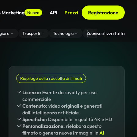
o Marketing
API
Prezzi
Registrazione
Nuovo
Visualizza tutto
giare
Trasporti
Tecnologia
Zoom Di Sfondo Virtuale
Riepilogo della raccolta di filmati
Licenza:
Esente da royalty per uso
commerciale
Contenuto:
video originali e generati
dall'intelligenza artificiale
Specifiche:
Disponibile in qualità 4K e HD
Personalizzazione:
rielabora questo
filmato o genera nuove immagini in
AI