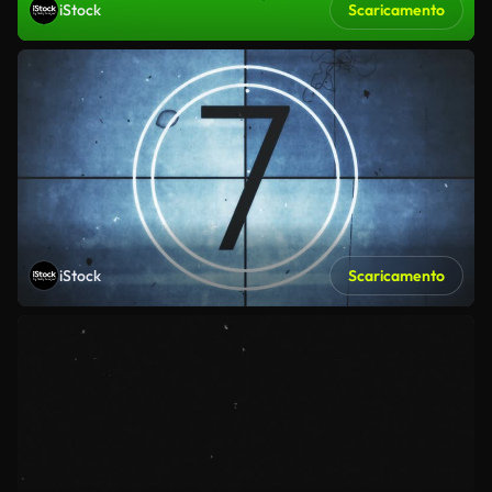
iStock
Scaricamento
iStock
Scaricamento