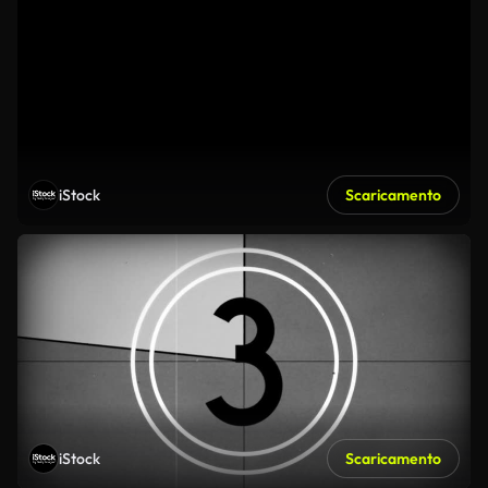
iStock
Scaricamento
iStock
Scaricamento