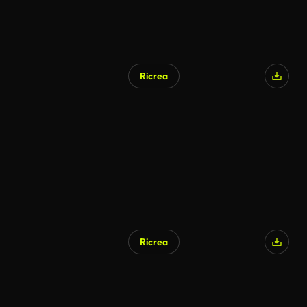
Ricrea
Ricrea