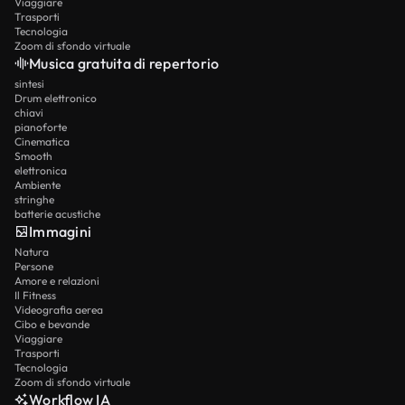
Viaggiare
Trasporti
Tecnologia
Zoom di sfondo virtuale
Musica gratuita di repertorio
sintesi
Drum elettronico
chiavi
pianoforte
Cinematica
Smooth
elettronica
Ambiente
stringhe
batterie acustiche
Immagini
Natura
Persone
Amore e relazioni
Il Fitness
Videografia aerea
Cibo e bevande
Viaggiare
Trasporti
Tecnologia
Zoom di sfondo virtuale
Workflow IA