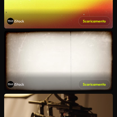
iStock
Scaricamento
iStock
Scaricamento