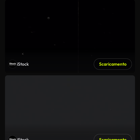
iStock
Scaricamento
iStock
Scaricamento