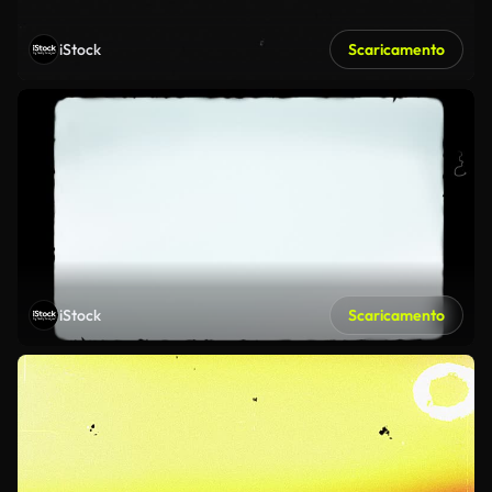
iStock
Scaricamento
iStock
Scaricamento