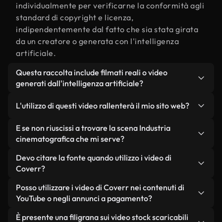
individualmente per verificarne la conformità agli
standard di copyright e licenza,
indipendentemente dal fatto che sia stata girata
da un creatore o generata con l'intelligenza
artificiale.
Questa raccolta include filmati reali o video
generati dall'intelligenza artificiale?
Entrambe. Si tratta di una libreria ibrida composta
L'utilizzo di questi video rallenterà il mio sito web?
da filmati reali, girati da persone, relativi a
Industria cinematografica, e da video generati
Non se scegli le nostre versioni ottimizzate.
E se non riuscissi a trovare la scena Industria
dall'intelligenza artificiale. Ogni video è
Offriamo formati leggeri e pronti per il web,
cinematografica che mi serve?
chiaramente etichettato, così saprai sempre cosa
progettati per l'utilizzo in background, che
Puoi crearne uno all'istante utilizzando Coverr AI
Devo citare la fonte quando utilizzo i video di
stai utilizzando.
mantengono alta la qualità, riducono al minimo i
Studio. Ti basta descrivere la scena, ad esempio
Coverr?
tempi di caricamento e migliorano parametri
"Industria cinematografica al tramonto", e lo
come LCP.
Non è richiesto alcun riconoscimento dell'autore.
Posso utilizzare i video di Coverr nei contenuti di
Studio genererà in pochi secondi un video
Tutti i video presenti nella nostra libreria sono
YouTube o negli annunci a pagamento?
personalizzato in conformità con i nostri standard
esenti da diritti d'autore e possono essere utilizzati
di licenza.
Sì. Tutti i filmati di Coverr possono essere utilizzati
È presente una filigrana sui video stock scaricabili
senza citare il creatore, sebbene sia sempre