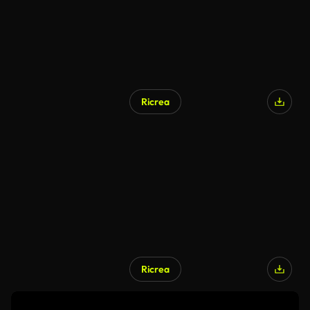
Ricrea
Ricrea