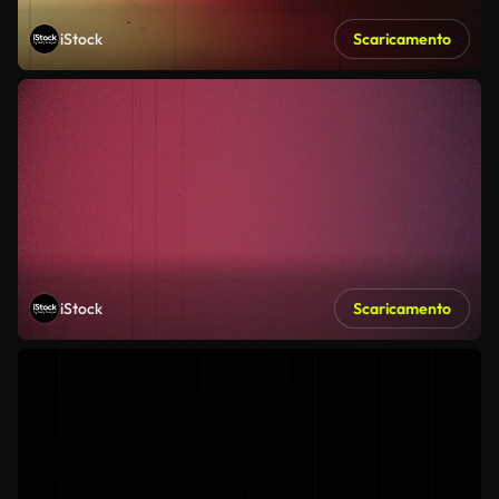
iStock
Scaricamento
iStock
Scaricamento