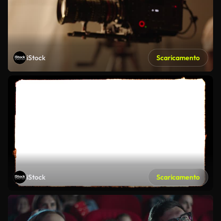
iStock
Scaricamento
iStock
Scaricamento