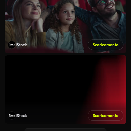
iStock
Scaricamento
iStock
Scaricamento