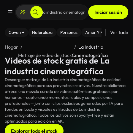
Iniciar sesión
Ver todo
Coverr+
Naturaleza
Personas
Amor Y Relaciones
El
Hogar
La Industria
Metraje de video de stock
Cinematográfica
Vídeos de stock gratis de La
industria cinematográfica
Descargue metraje de La industria cinematográfica de calidad
cinematográfica para sus proyectos creativos. Nuestra biblioteca
ofrece una mezcla curada de vídeos auténticos grabados por
humanos —capturando momentos reales y composiciones
profesionales— junto con clips exclusivos generados por IA para
fondos en bucle y visuales estilizados de La industria
cinematográfica. Todos los activos son royalty-free y están
optimizados para edición en 4K.
Explorar todo el stock