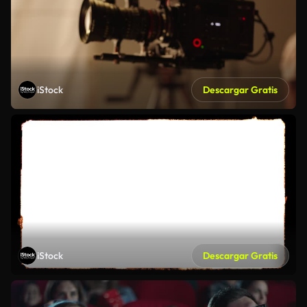
iStock
Descargar Gratis
iStock
Descargar Gratis