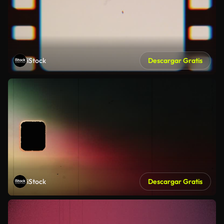
iStock
Descargar Gratis
iStock
Descargar Gratis