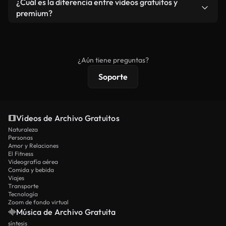
¿Cuál es la diferencia entre videos gratuitos y
vídeos. Solo asegúrese de que el producto final no
premium?
se redistribuya como metraje de stock básico.
Los vídeos royalty-free incluyen derechos
comerciales estándar; el contenido premium
ofrece metraje exclusivo, resolución 4K y
¿Aún tiene preguntas?
protecciones de licencia extendidas.
Soporte
Vídeos de Archivo Gratuitos
Naturaleza
Personas
Amor y Relaciones
El Fitness
Videografía aérea
Comida y bebida
Viajes
Transporte
Tecnología
Zoom de fondo virtual
Música de Archivo Gratuita
síntesis