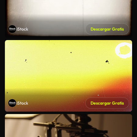
iStock
Descargar Gratis
iStock
Descargar Gratis