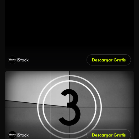
iStock
Descargar Gratis
iStock
Descargar Gratis