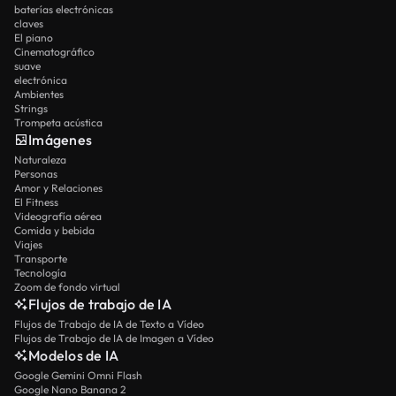
baterías electrónicas
claves
El piano
Cinematográfico
suave
electrónica
Ambientes
Strings
Trompeta acústica
Imágenes
Naturaleza
Personas
Amor y Relaciones
El Fitness
Videografía aérea
Comida y bebida
Viajes
Transporte
Tecnología
Zoom de fondo virtual
Flujos de trabajo de IA
Flujos de Trabajo de IA de Texto a Vídeo
Flujos de Trabajo de IA de Imagen a Vídeo
Modelos de IA
Google Gemini Omni Flash
Google Nano Banana 2