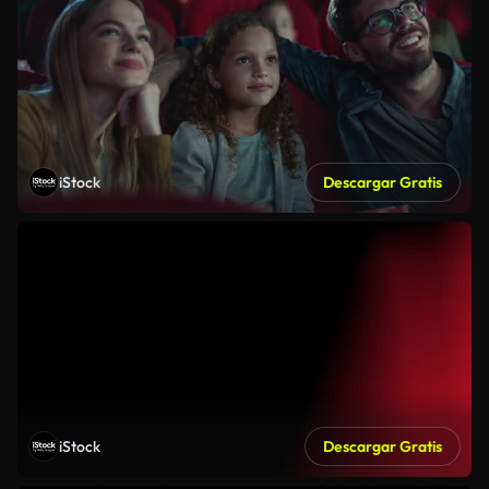
iStock
Descargar Gratis
iStock
Descargar Gratis