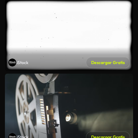
iStock
Descargar Gratis
iStock
Descargar Gratis