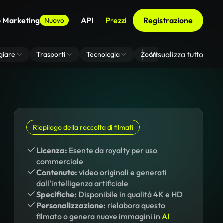
o Marketing
API
Prezzi
Registrazione
Nuovo
Visualizza tutto
giare
Trasporti
Tecnologia
Zoom Di Sfondo Virtuale
Riepilogo della raccolta di filmati
Licenza:
Esente da royalty per uso
commerciale
Contenuto:
video originali e generati
dall'intelligenza artificiale
Specifiche:
Disponibile in qualità 4K e HD
Personalizzazione:
rielabora questo
filmato o genera nuove immagini in
AI