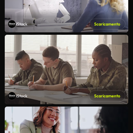
iStock
Scaricamento
iStock
Scaricamento