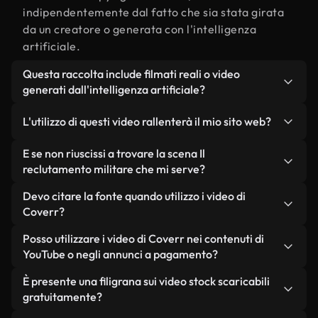
indipendentemente dal fatto che sia stata girata
da un creatore o generata con l'intelligenza
artificiale.
Questa raccolta include filmati reali o video
generati dall'intelligenza artificiale?
Entrambe. Si tratta di una libreria ibrida composta
L'utilizzo di questi video rallenterà il mio sito web?
da filmati reali, girati da persone, relativi a Il
reclutamento militare, e da video generati
Non se scegli le nostre versioni ottimizzate.
E se non riuscissi a trovare la scena Il
dall'intelligenza artificiale. Ogni video è
Offriamo formati leggeri e pronti per il web,
reclutamento militare che mi serve?
chiaramente etichettato, così saprai sempre cosa
progettati per l'utilizzo in background, che
Puoi crearne uno all'istante utilizzando Coverr AI
Devo citare la fonte quando utilizzo i video di
stai utilizzando.
mantengono alta la qualità, riducono al minimo i
Studio. Ti basta descrivere la scena, ad esempio "Il
Coverr?
tempi di caricamento e migliorano parametri
reclutamento militare al tramonto", e lo Studio
come LCP.
Non è richiesto alcun riconoscimento dell'autore.
Posso utilizzare i video di Coverr nei contenuti di
genererà in pochi secondi un video personalizzato
Tutti i video presenti nella nostra libreria sono
YouTube o negli annunci a pagamento?
in conformità con i nostri standard di licenza.
esenti da diritti d'autore e possono essere utilizzati
Sì. Tutti i filmati di Coverr possono essere utilizzati
È presente una filigrana sui video stock scaricabili
senza citare il creatore, sebbene sia sempre
in video monetizzati su YouTube, promozioni sui
gratuitamente?
gradito.
social media e annunci pubblicitari per i clienti, a