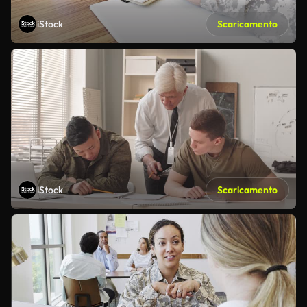
iStock
Scaricamento
iStock
Scaricamento