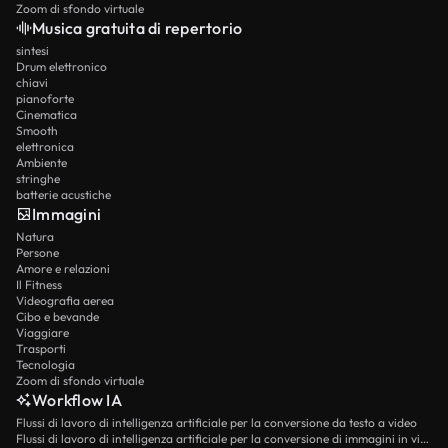
Zoom di sfondo virtuale
Musica gratuita di repertorio
sintesi
Drum elettronico
chiavi
pianoforte
Cinematica
Smooth
elettronica
Ambiente
stringhe
batterie acustiche
Immagini
Natura
Persone
Amore e relazioni
Il Fitness
Videografia aerea
Cibo e bevande
Viaggiare
Trasporti
Tecnologia
Zoom di sfondo virtuale
Workflow IA
Flussi di lavoro di intelligenza artificiale per la conversione da testo a video
Flussi di lavoro di intelligenza artificiale per la conversione di immagini in video