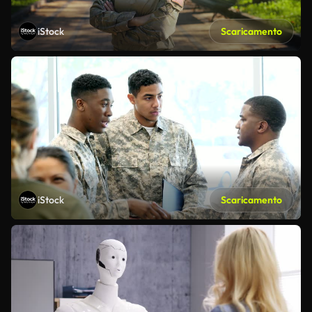
iStock
Scaricamento
iStock
Scaricamento