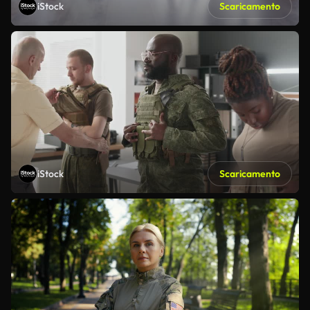
iStock
Scaricamento
iStock
Scaricamento