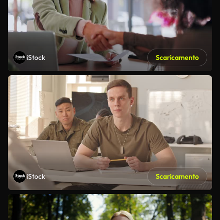
iStock
Scaricamento
iStock
Scaricamento