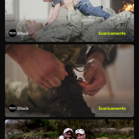
iStock
Scaricamento
iStock
Scaricamento