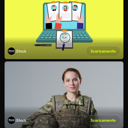
iStock
Scaricamento
iStock
Scaricamento