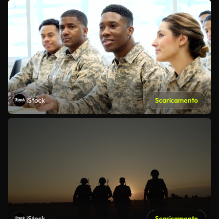
iStock
Scaricamento
iStock
Scaricamento