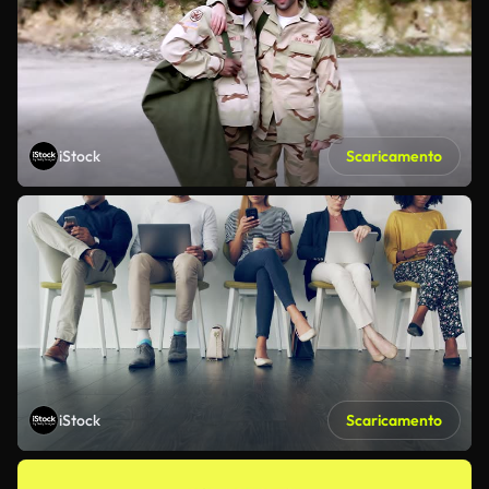
iStock
Scaricamento
iStock
Scaricamento