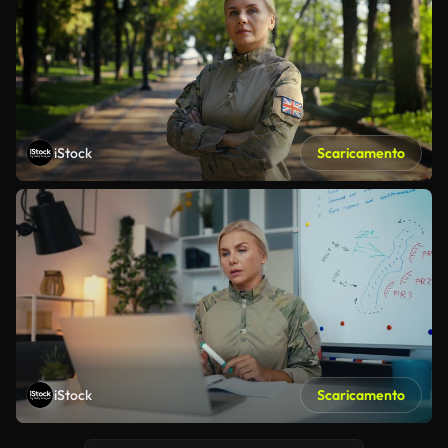
iStock
Scaricamento
iStock
Scaricamento