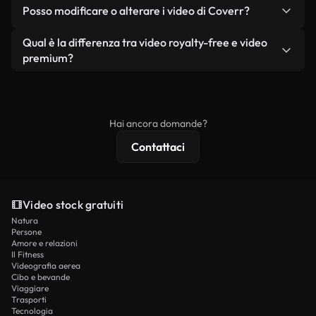
No. Nessuno dei nostri video gratuiti, siano essi
condizione che non si rivendano o ridistribuiscano
Posso modificare o alterare i video di Coverr?
reali o generati dall'intelligenza artificiale, include
i filmati stessi come prodotto a sé stante.
filigrane. Avrai a disposizione filmati puliti e pronti
Sì. Siete liberi di tagliare, ritagliare o remixare i
Qual è la differenza tra video royalty-free e video
all'uso.
nostri video. Assicuratevi solo che il prodotto
premium?
finale rispetti la nostra licenza e non venga
I video royalty-free includono i diritti commerciali,
ridistribuito come contenuto stock non riprodotto.
mentre i contenuti premium includono filmati
esclusivi, risoluzione 4K e protezioni di licenza
Hai ancora domande?
estese.
Contattaci
Video stock gratuiti
Natura
Persone
Amore e relazioni
Il Fitness
Videografia aerea
Cibo e bevande
Viaggiare
Trasporti
Tecnologia