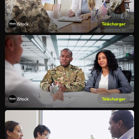
iStock
Télécharger
iStock
Télécharger