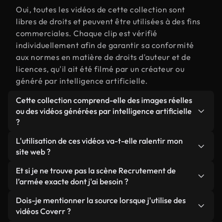
Oui, toutes les vidéos de cette collection sont
libres de droits et peuvent être utilisées à des fins
commerciales. Chaque clip est vérifié
individuellement afin de garantir sa conformité
aux normes en matière de droits d'auteur et de
licences, qu'il ait été filmé par un créateur ou
généré par intelligence artificielle.
Cette collection comprend-elle des images réelles
ou des vidéos générées par intelligence artificielle
?
Les deux. Il s'agit d'une bibliothèque hybride
L'utilisation de ces vidéos va-t-elle ralentir mon
composée de véritables images filmées par des
site web ?
humains et liées à Recrutement de l’armée, ainsi
Sauf si vous choisissez nos versions optimisées.
Et si je ne trouve pas la scène Recrutement de
que de vidéos générées par IA. Chaque vidéo est
Nous proposons des formats légers, prêts pour le
l’armée exacte dont j'ai besoin ?
clairement identifiée afin que vous sachiez
web et conçus pour une utilisation en arrière-plan :
toujours ce que vous utilisez.
Vous pouvez en créer une instantanément avec
Dois-je mentionner la source lorsque j'utilise des
ils conservent une qualité élevée tout en
Coverr AI Studio. Il vous suffit de décrire la scène,
vidéos Coverr ?
minimisant les temps de chargement et en
par exemple « Recrutement de l’armée au coucher