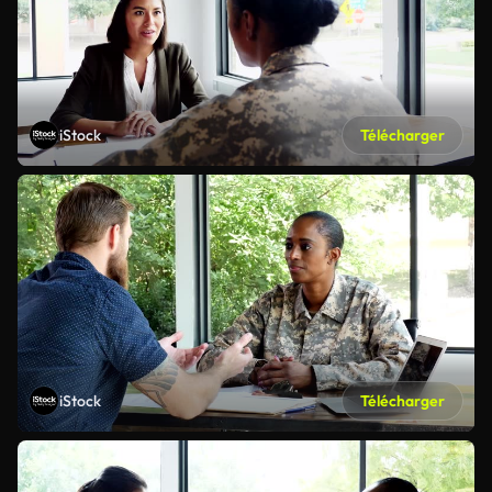
iStock
Télécharger
iStock
Télécharger