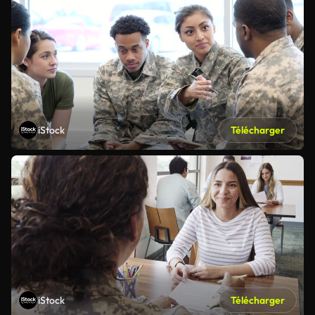
iStock
Télécharger
iStock
Télécharger