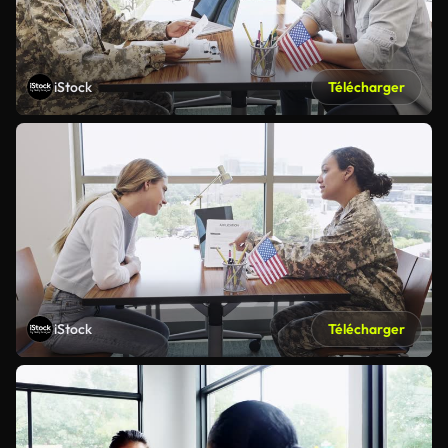
iStock
Télécharger
iStock
Télécharger