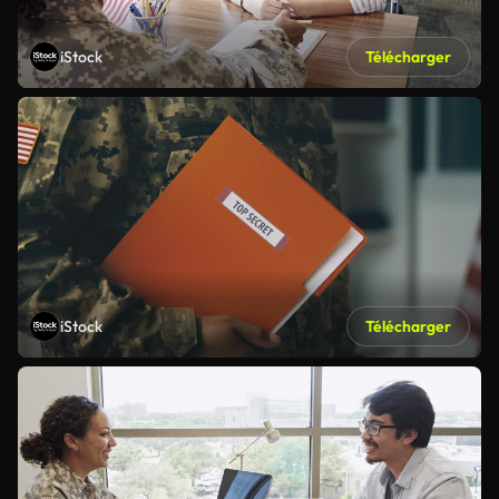
iStock
Télécharger
iStock
Télécharger