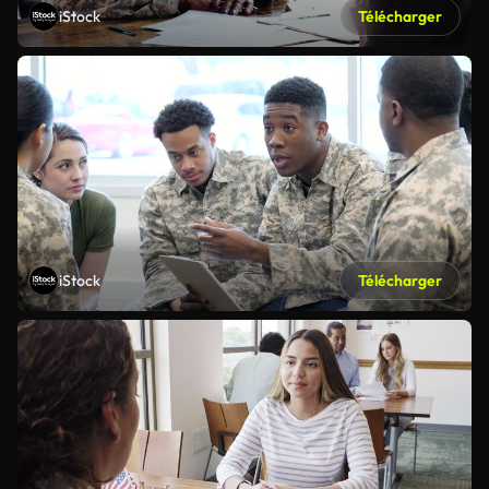
iStock
Télécharger
iStock
Télécharger