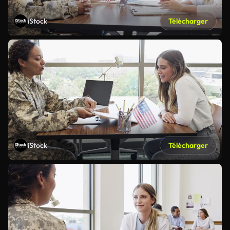
iStock
Télécharger
iStock
Télécharger