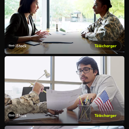
iStock
Télécharger
iStock
Télécharger