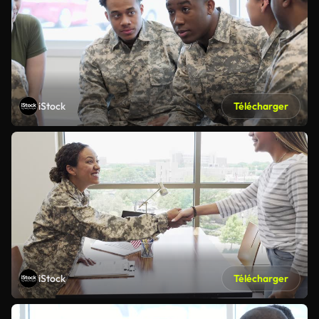
iStock
Télécharger
iStock
Télécharger