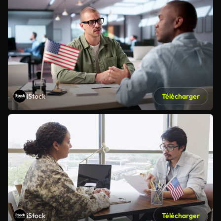
iStock
Télécharger
iStock
Télécharger