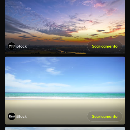
iStock
Scaricamento
iStock
Scaricamento