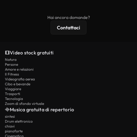
ridistribuito come contenuto stock non riprodotto.
mentre i contenuti premium includono filmati
esclusivi, risoluzione 4K e protezioni di licenza
Hai ancora domande?
estese.
Contattaci
Video stock gratuiti
Natura
Persone
Amore e relazioni
Il Fitness
Videografia aerea
Cibo e bevande
Viaggiare
Trasporti
Tecnologia
Zoom di sfondo virtuale
Musica gratuita di repertorio
sintesi
Drum elettronico
chiavi
pianoforte
Cinematica