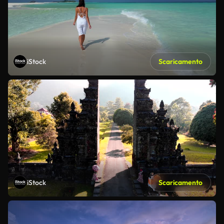
iStock
Scaricamento
iStock
Scaricamento