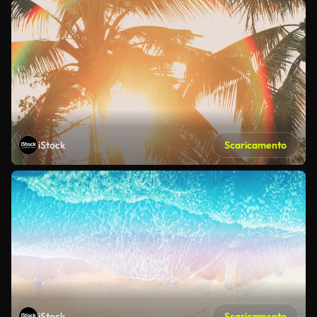
iStock
Scaricamento
iStock
Scaricamento