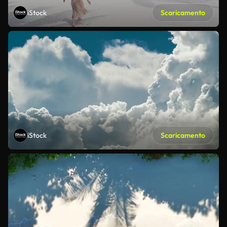
iStock
Scaricamento
iStock
Scaricamento