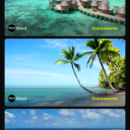
iStock
Scaricamento
iStock
Scaricamento