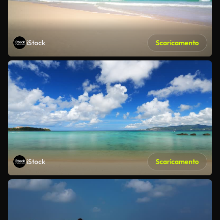
iStock
Scaricamento
iStock
Scaricamento