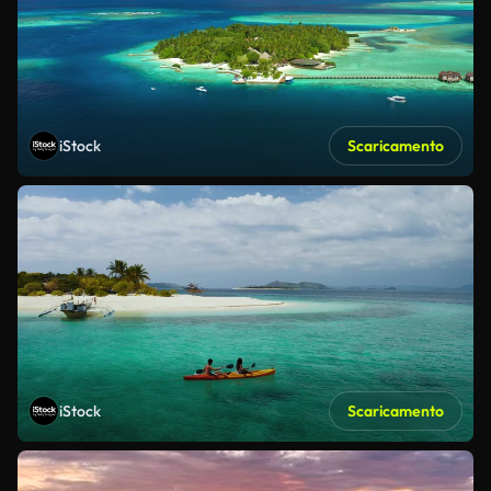
iStock
Scaricamento
iStock
Scaricamento