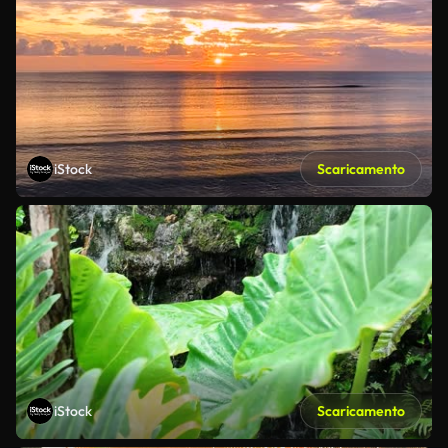
iStock
Scaricamento
iStock
Scaricamento