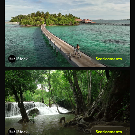
iStock
Scaricamento
iStock
Scaricamento