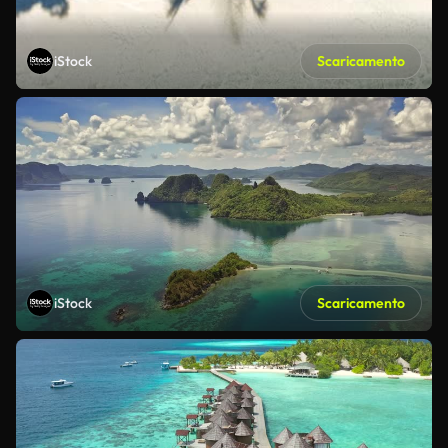
iStock
Scaricamento
iStock
Scaricamento