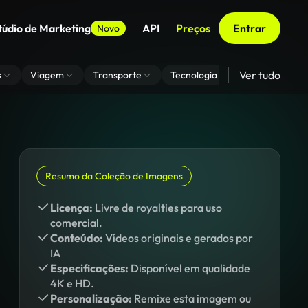
túdio de Marketing
API
Preços
Entrar
Novo
Ver tudo
s
Viagem
Transporte
Tecnologia
Zoom De Fundo
Resumo da Coleção de Imagens
Licença:
Livre de royalties para uso
comercial.
Conteúdo:
Vídeos originais e gerados por
IA
Especificações:
Disponível em qualidade
4K e HD.
Personalização:
Remixe esta imagem ou