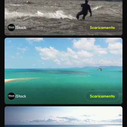
iStock
Scaricamento
iStock
Scaricamento