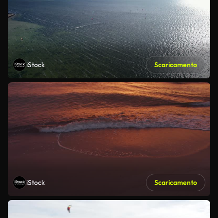
iStock
Scaricamento
iStock
Scaricamento