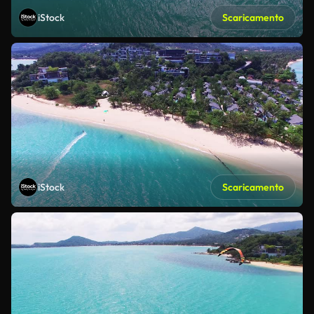
iStock
Scaricamento
iStock
Scaricamento