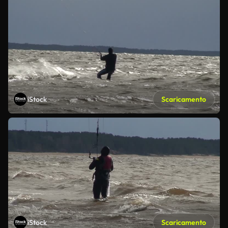
iStock
Scaricamento
iStock
Scaricamento