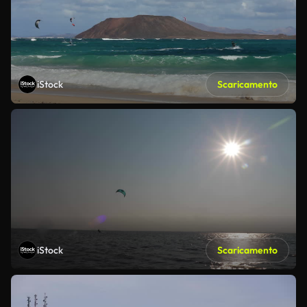
iStock
Scaricamento
iStock
Scaricamento