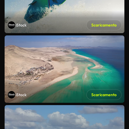
iStock
Scaricamento
iStock
Scaricamento