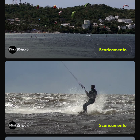
iStock
Scaricamento
iStock
Scaricamento