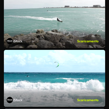
iStock
Scaricamento
iStock
Scaricamento