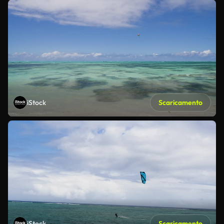
iStock
Scaricamento
iStock
Scaricamento