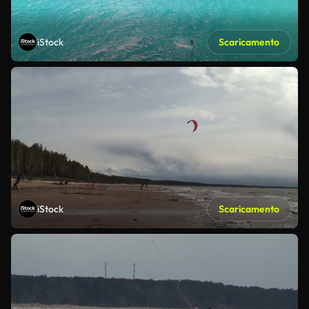
iStock
Scaricamento
iStock
Scaricamento