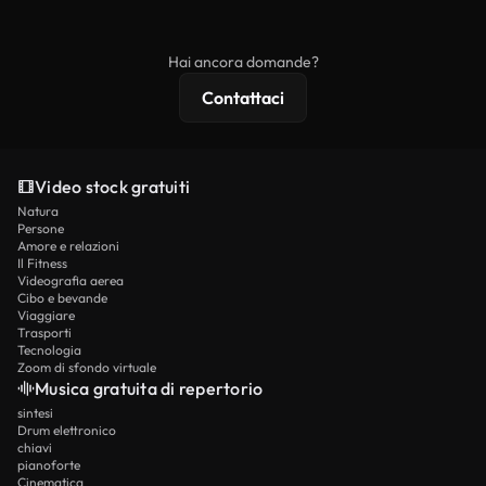
ridistribuito come contenuto stock non riprodotto.
mentre i contenuti premium includono filmati
esclusivi, risoluzione 4K e protezioni di licenza
Hai ancora domande?
estese.
Contattaci
Video stock gratuiti
Natura
Persone
Amore e relazioni
Il Fitness
Videografia aerea
Cibo e bevande
Viaggiare
Trasporti
Tecnologia
Zoom di sfondo virtuale
Musica gratuita di repertorio
sintesi
Drum elettronico
chiavi
pianoforte
Cinematica