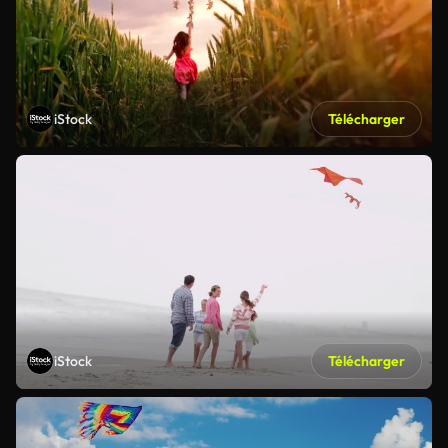
iStock
Télécharger
iStock
Télécharger