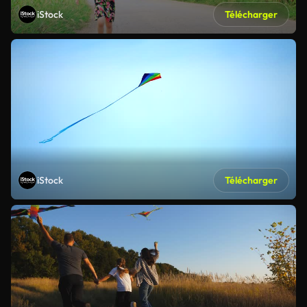
iStock
Télécharger
iStock
Télécharger