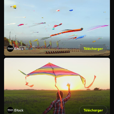
iStock
Télécharger
iStock
Télécharger