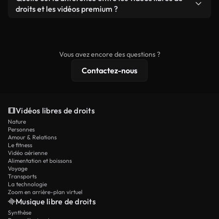
prêtes à l'emploi.
remixer nos vidéos. Assurez-vous simplement que
droits et les vidéos premium ?
le produit final respecte notre licence et ne soit
Les vidéos libres de droits incluent les droits
pas redistribué en tant que contenu libre de droits.
commerciaux, tandis que le contenu premium
comprend des séquences exclusives, une
Vous avez encore des questions ?
résolution 4K et des protections de licence
Contactez-nous
étendues.
Vidéos libres de droits
Nature
Personnes
Amour & Relations
Le fitness
Vidéo aérienne
Alimentation et boissons
Voyage
Transports
La technologie
Zoom en arrière-plan virtuel
Musique libre de droits
Synthèse