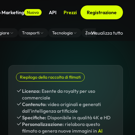
o Marketing
API
Prezzi
Registrazione
Nuovo
Visualizza tutto
giare
Trasporti
Tecnologia
Zoom Di Sfondo Virtuale
Riepilogo della raccolta di filmati
Licenza:
Esente da royalty per uso
commerciale
Contenuto:
video originali e generati
dall'intelligenza artificiale
Specifiche:
Disponibile in qualità 4K e HD
Personalizzazione:
rielabora questo
filmato o genera nuove immagini in
AI