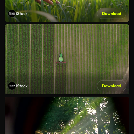
iStock
Download
iStock
Download