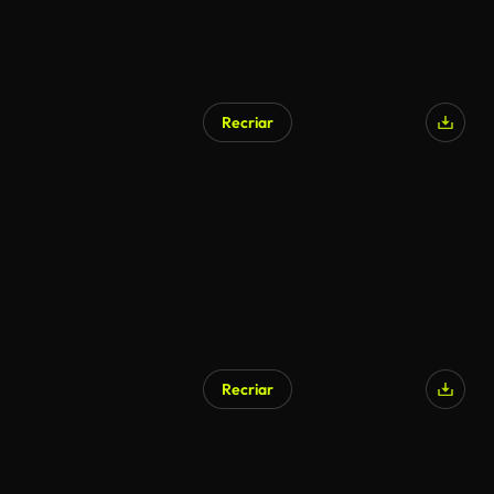
Recriar
Recriar