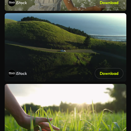
iStock
Download
iStock
Download