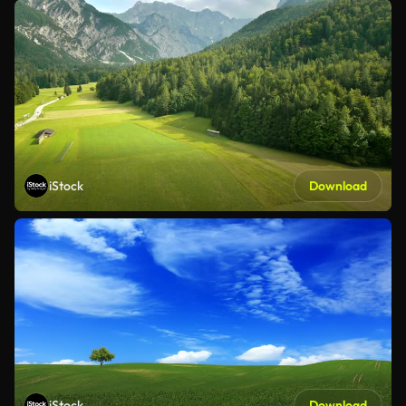
iStock
Download
iStock
Download