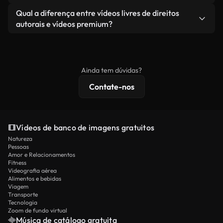
revendendo ou redistribuindo as imagens em si
Você recebe imagens limpas e prontas para usar.
Sim. Você pode cortar, recortar ou remixar nossos
Qual a diferença entre vídeos livres de direitos
como um produto independente.
vídeos livremente. Apenas certifique-se de que o
autorais e vídeos premium?
produto final esteja de acordo com nossa licença e
Os vídeos isentos de royalties incluem direitos
não seja redistribuído como conteúdo bruto de
comerciais, enquanto o conteúdo premium inclui
banco de imagens.
imagens exclusivas, resolução 4K e proteções de
Ainda tem dúvidas?
licenciamento estendidas.
Contate-nos
Vídeos de banco de imagens gratuitos
Natureza
Pessoas
Amor e Relacionamentos
Fitness
Videografia aérea
Alimentos e bebidas
Viagem
Transporte
Tecnologia
Zoom de fundo virtual
Música de catálogo gratuita