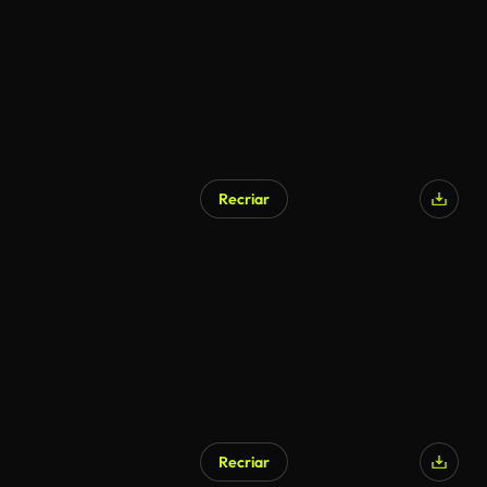
Recriar
Recriar