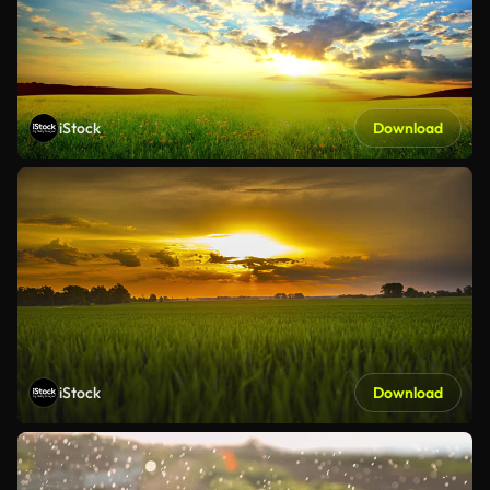
iStock
Download
iStock
Download