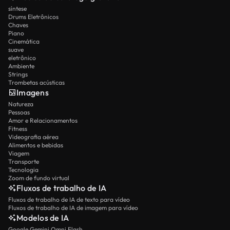
síntese
Drums Eletrônicos
Chaves
Piano
Cinemática
suave
eletrônico
Ambiente
Strings
Trombetas acústicas
Imagens
Natureza
Pessoas
Amor e Relacionamentos
Fitness
Videografia aérea
Alimentos e bebidas
Viagem
Transporte
Tecnologia
Zoom de fundo virtual
Fluxos de trabalho de IA
Fluxos de trabalho de IA de texto para vídeo
Fluxos de trabalho de IA de imagem para vídeo
Modelos de IA
Google Gemini Omni Flash