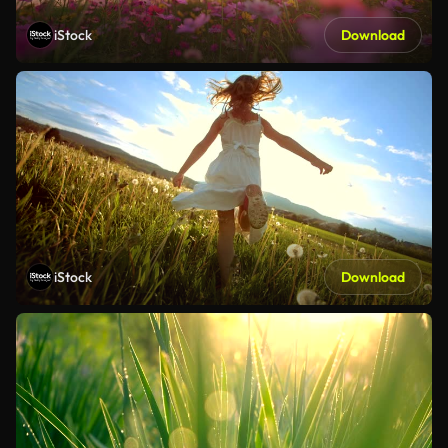
iStock
Download
iStock
Download