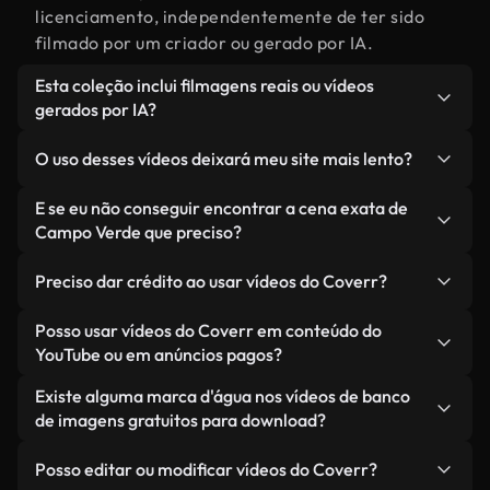
licenciamento, independentemente de ter sido
filmado por um criador ou gerado por IA.
Esta coleção inclui filmagens reais ou vídeos
gerados por IA?
Ambas. Esta é uma biblioteca híbrida composta
O uso desses vídeos deixará meu site mais lento?
por filmagens reais, feitas por humanos,
relacionadas a Campo Verde, juntamente com
Não, se você selecionar nossas versões
E se eu não conseguir encontrar a cena exata de
vídeos gerados por IA. Cada vídeo é claramente
otimizadas. Oferecemos formatos leves e prontos
Campo Verde que preciso?
identificado para que você sempre saiba o que
para a web, projetados para uso em segundo plano
Você pode criar um instantaneamente usando o
está usando.
— mantendo a alta qualidade, minimizando os
Preciso dar crédito ao usar vídeos do Coverr?
Coverr AI Studio. Basta descrever a cena — como
tempos de carregamento e melhorando métricas
"Campo Verde ao pôr do sol" — e o Studio gerará
Não é necessário dar crédito. Todos os vídeos em
Posso usar vídeos do Coverr em conteúdo do
como LCP.
um vídeo personalizado para você em segundos,
nossa biblioteca são livres de direitos autorais e
YouTube ou em anúncios pagos?
alinhado com nossos padrões de licenciamento.
podem ser usados sem mencionar o criador —
Sim. Todas as imagens de arquivo da Coverr
Existe alguma marca d'água nos vídeos de banco
embora isso seja sempre bem-vindo.
podem ser usadas em vídeos monetizados do
de imagens gratuitos para download?
YouTube, promoções em redes sociais e anúncios
Não. Nenhum dos nossos vídeos gratuitos — sejam
de clientes — desde que você não esteja
Posso editar ou modificar vídeos do Coverr?
reais ou gerados por IA — inclui marcas d'água.