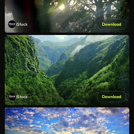
iStock
Download
iStock
Download