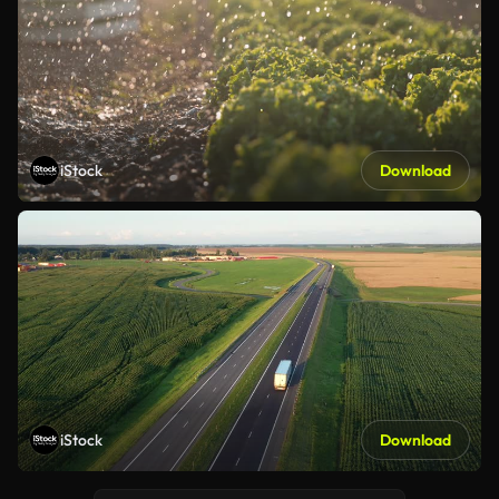
iStock
Download
iStock
Download