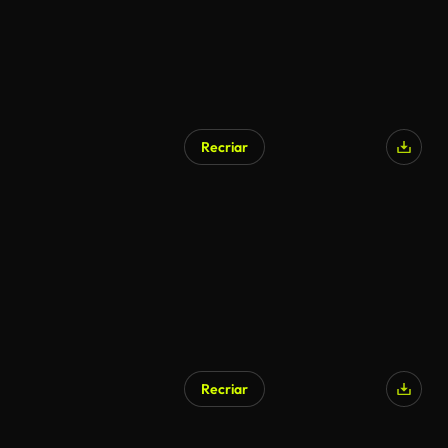
Recriar
Recriar