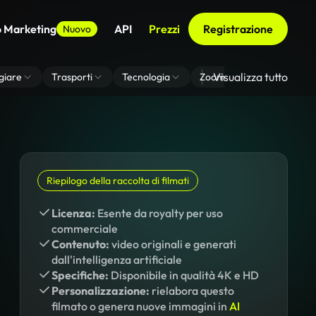
o Marketing
API
Prezzi
Registrazione
Nuovo
Visualizza tutto
giare
Trasporti
Tecnologia
Zoom Di Sfondo Virtuale
Riepilogo della raccolta di filmati
Licenza:
Esente da royalty per uso
commerciale
Contenuto:
video originali e generati
dall'intelligenza artificiale
Specifiche:
Disponibile in qualità 4K e HD
Personalizzazione:
rielabora questo
filmato o genera nuove immagini in
AI