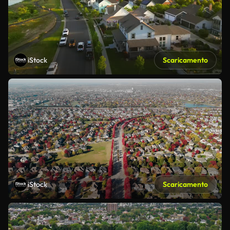
iStock
Scaricamento
iStock
Scaricamento