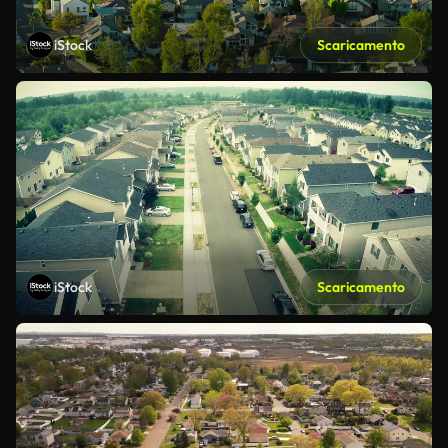
iStock
Scaricamento
iStock
Scaricamento