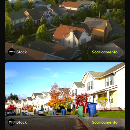
iStock
Scaricamento
iStock
Scaricamento