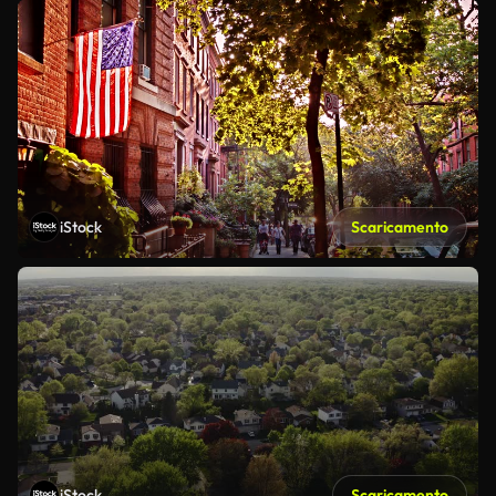
iStock
Scaricamento
iStock
Scaricamento