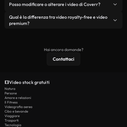
No. Nessuno dei nostri video gratuiti, siano essi
condizione che non si rivendano o ridistribuiscano
Posso modificare o alterare i video di Coverr?
reali o generati dall'intelligenza artificiale, include
i filmati stessi come prodotto a sé stante.
filigrane. Avrai a disposizione filmati puliti e pronti
Sì. Siete liberi di tagliare, ritagliare o remixare i
Qual è la differenza tra video royalty-free e video
all'uso.
nostri video. Assicuratevi solo che il prodotto
premium?
finale rispetti la nostra licenza e non venga
I video royalty-free includono i diritti commerciali,
ridistribuito come contenuto stock non riprodotto.
mentre i contenuti premium includono filmati
esclusivi, risoluzione 4K e protezioni di licenza
Hai ancora domande?
estese.
Contattaci
Video stock gratuiti
Natura
Persone
Amore e relazioni
Il Fitness
Videografia aerea
Cibo e bevande
Viaggiare
Trasporti
Tecnologia