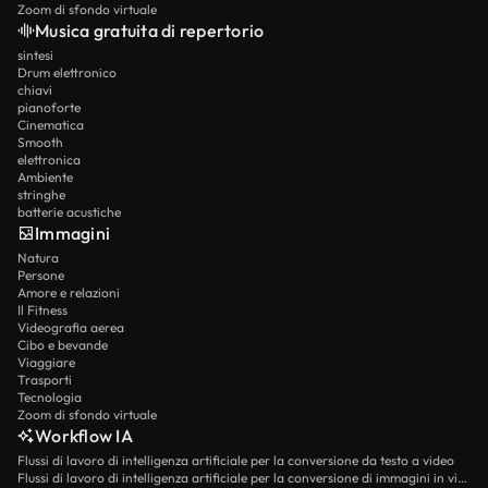
Zoom di sfondo virtuale
Musica gratuita di repertorio
sintesi
Drum elettronico
chiavi
pianoforte
Cinematica
Smooth
elettronica
Ambiente
stringhe
batterie acustiche
Immagini
Natura
Persone
Amore e relazioni
Il Fitness
Videografia aerea
Cibo e bevande
Viaggiare
Trasporti
Tecnologia
Zoom di sfondo virtuale
Workflow IA
Flussi di lavoro di intelligenza artificiale per la conversione da testo a video
Flussi di lavoro di intelligenza artificiale per la conversione di immagini in video