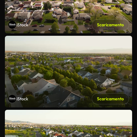
iStock
Scaricamento
iStock
Scaricamento