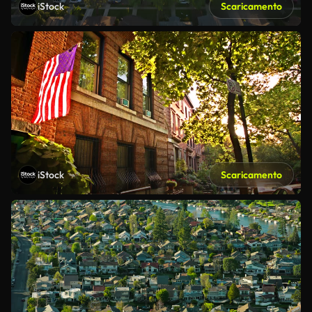
iStock
Scaricamento
iStock
Scaricamento