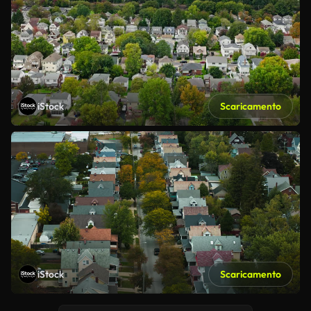
iStock
Scaricamento
iStock
Scaricamento