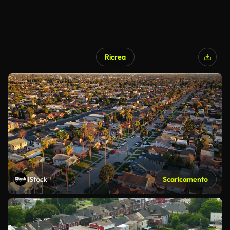
Ricrea
iStock
Scaricamento