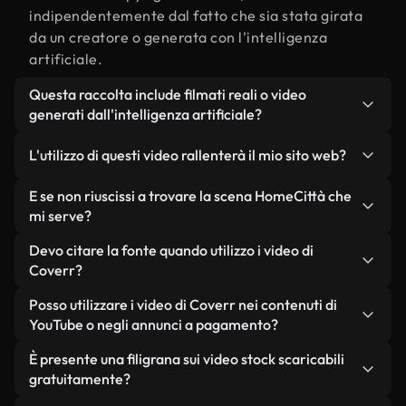
indipendentemente dal fatto che sia stata girata
da un creatore o generata con l'intelligenza
artificiale.
Questa raccolta include filmati reali o video
generati dall'intelligenza artificiale?
Entrambe. Si tratta di una libreria ibrida composta
L'utilizzo di questi video rallenterà il mio sito web?
da filmati reali, girati da persone, relativi a
HomeCittà, e da video generati dall'intelligenza
Non se scegli le nostre versioni ottimizzate.
E se non riuscissi a trovare la scena HomeCittà che
artificiale. Ogni video è chiaramente etichettato,
Offriamo formati leggeri e pronti per il web,
mi serve?
così saprai sempre cosa stai utilizzando.
progettati per l'utilizzo in background, che
Puoi crearne uno all'istante utilizzando Coverr AI
Devo citare la fonte quando utilizzo i video di
mantengono alta la qualità, riducono al minimo i
Studio. Ti basta descrivere la scena, ad esempio
Coverr?
tempi di caricamento e migliorano parametri
"HomeCittà al tramonto", e lo Studio genererà in
come LCP.
Non è richiesto alcun riconoscimento dell'autore.
Posso utilizzare i video di Coverr nei contenuti di
pochi secondi un video personalizzato in
Tutti i video presenti nella nostra libreria sono
YouTube o negli annunci a pagamento?
conformità con i nostri standard di licenza.
esenti da diritti d'autore e possono essere utilizzati
Sì. Tutti i filmati di Coverr possono essere utilizzati
È presente una filigrana sui video stock scaricabili
senza citare il creatore, sebbene sia sempre
in video monetizzati su YouTube, promozioni sui
gratuitamente?
gradito.
social media e annunci pubblicitari per i clienti, a