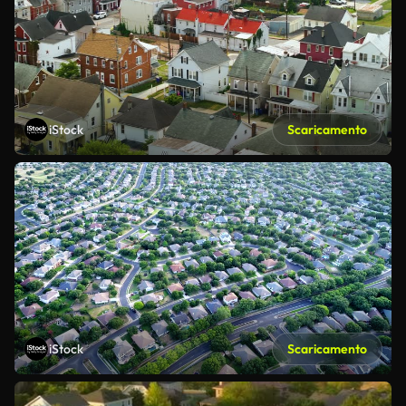
iStock
Scaricamento
iStock
Scaricamento