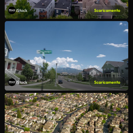
iStock
Scaricamento
iStock
Scaricamento