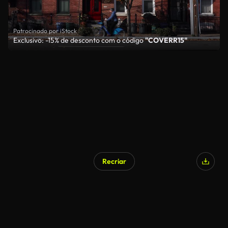
Patrocinado por iStock
Exclusivo: -15% de desconto com o código
"COVERR15"
Recriar