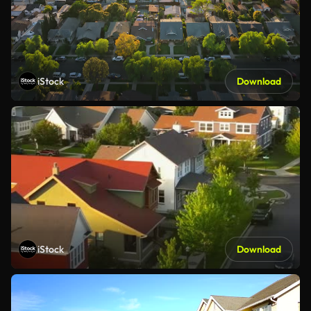
iStock
Download
iStock
Download