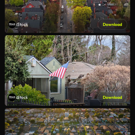
iStock
Download
iStock
Download