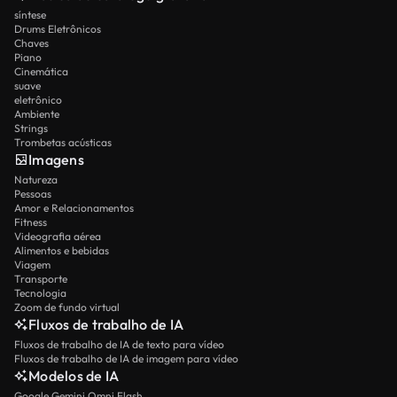
síntese
Drums Eletrônicos
Chaves
Piano
Cinemática
suave
eletrônico
Ambiente
Strings
Trombetas acústicas
Imagens
Natureza
Pessoas
Amor e Relacionamentos
Fitness
Videografia aérea
Alimentos e bebidas
Viagem
Transporte
Tecnologia
Zoom de fundo virtual
Fluxos de trabalho de IA
Fluxos de trabalho de IA de texto para vídeo
Fluxos de trabalho de IA de imagem para vídeo
Modelos de IA
Google Gemini Omni Flash