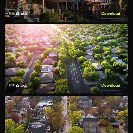
iStock
Download
iStock
Download