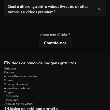
revendendo ou redistribuindo as imagens em si
Você recebe imagens limpas e prontas para usar.
Sim. Você pode cortar, recortar ou remixar nossos
Qual a diferença entre vídeos livres de direitos
como um produto independente.
vídeos livremente. Apenas certifique-se de que o
autorais e vídeos premium?
produto final esteja de acordo com nossa licença e
Os vídeos isentos de royalties incluem direitos
não seja redistribuído como conteúdo bruto de
comerciais, enquanto o conteúdo premium inclui
banco de imagens.
imagens exclusivas, resolução 4K e proteções de
Ainda tem dúvidas?
licenciamento estendidas.
Contate-nos
Vídeos de banco de imagens gratuitos
Natureza
Pessoas
Amor e Relacionamentos
Fitness
Videografia aérea
Alimentos e bebidas
Viagem
Transporte
Tecnologia
Zoom de fundo virtual
Música de catálogo gratuita