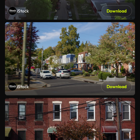
iStock
Download
iStock
Download