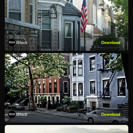
iStock
Download
iStock
Download