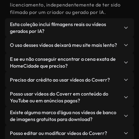
licenciamento, independentemente de ter sido
filmado por um criador ou gerado por IA.
Esta coleção inclui filmagens reais ou vídeos
gerados por IA?
Ambas. Esta é uma biblioteca híbrida composta
O uso desses vídeos deixará meu site mais lento?
por filmagens reais, feitas por humanos,
relacionadas a HomeCidade, juntamente com
Não, se você selecionar nossas versões
E se eu não conseguir encontrar a cena exata de
vídeos gerados por IA. Cada vídeo é claramente
otimizadas. Oferecemos formatos leves e prontos
HomeCidade que preciso?
identificado para que você sempre saiba o que
para a web, projetados para uso em segundo plano
Você pode criar um instantaneamente usando o
está usando.
— mantendo a alta qualidade, minimizando os
Preciso dar crédito ao usar vídeos do Coverr?
Coverr AI Studio. Basta descrever a cena — como
tempos de carregamento e melhorando métricas
"HomeCidade ao pôr do sol" — e o Studio gerará
Não é necessário dar crédito. Todos os vídeos em
Posso usar vídeos do Coverr em conteúdo do
como LCP.
um vídeo personalizado para você em segundos,
nossa biblioteca são livres de direitos autorais e
YouTube ou em anúncios pagos?
alinhado com nossos padrões de licenciamento.
podem ser usados sem mencionar o criador —
Sim. Todas as imagens de arquivo da Coverr
Existe alguma marca d'água nos vídeos de banco
embora isso seja sempre bem-vindo.
podem ser usadas em vídeos monetizados do
de imagens gratuitos para download?
YouTube, promoções em redes sociais e anúncios
Não. Nenhum dos nossos vídeos gratuitos — sejam
de clientes — desde que você não esteja
Posso editar ou modificar vídeos do Coverr?
reais ou gerados por IA — inclui marcas d'água.