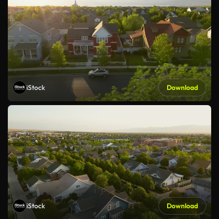
iStock
Download
iStock
Download