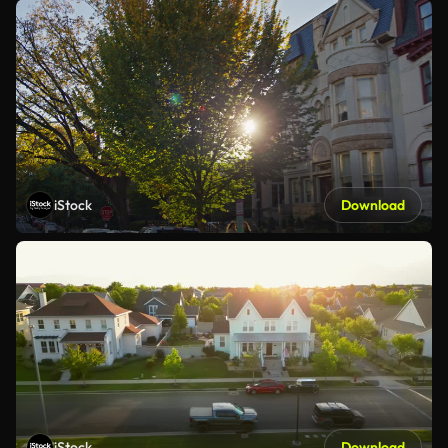
iStock
Download
iStock
Download