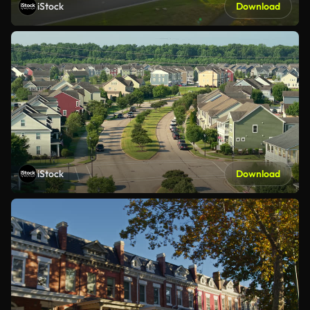
iStock
Download
iStock
Download