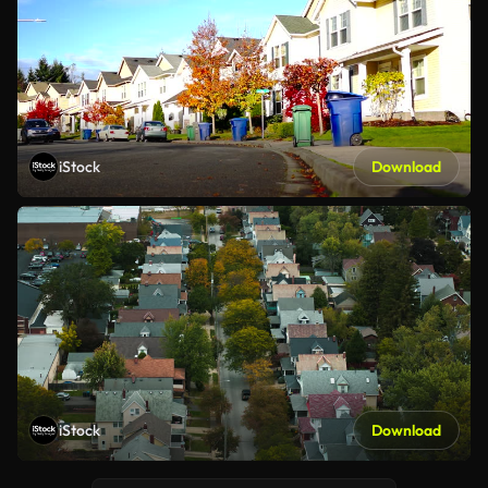
iStock
Download
iStock
Download