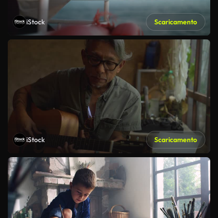
iStock
Scaricamento
iStock
Scaricamento