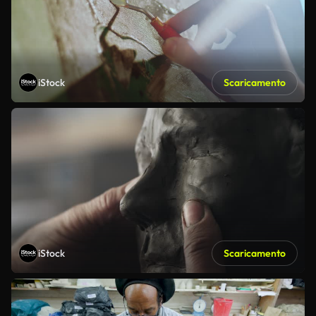
iStock
Scaricamento
iStock
Scaricamento