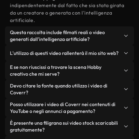
indipendentemente dal fatto che sia stata girata
da un creatore o generata con l'intelligenza
artificiale.
Questa raccolta include filmati reali o video
generati dall'intelligenza artificiale?
Entrambe. Si tratta di una libreria ibrida composta
L'utilizzo di questi video rallenterà il mio sito web?
da filmati reali, girati da persone, relativi a Hobby
creativo, e da video generati dall'intelligenza
Non se scegli le nostre versioni ottimizzate.
E se non riuscissi a trovare la scena Hobby
artificiale. Ogni video è chiaramente etichettato,
Offriamo formati leggeri e pronti per il web,
creativo che mi serve?
così saprai sempre cosa stai utilizzando.
progettati per l'utilizzo in background, che
Puoi crearne uno all'istante utilizzando Coverr AI
Devo citare la fonte quando utilizzo i video di
mantengono alta la qualità, riducono al minimo i
Studio. Ti basta descrivere la scena, ad esempio
Coverr?
tempi di caricamento e migliorano parametri
"Hobby creativo al tramonto", e lo Studio genererà
come LCP.
Non è richiesto alcun riconoscimento dell'autore.
Posso utilizzare i video di Coverr nei contenuti di
in pochi secondi un video personalizzato in
Tutti i video presenti nella nostra libreria sono
YouTube o negli annunci a pagamento?
conformità con i nostri standard di licenza.
esenti da diritti d'autore e possono essere utilizzati
Sì. Tutti i filmati di Coverr possono essere utilizzati
È presente una filigrana sui video stock scaricabili
senza citare il creatore, sebbene sia sempre
in video monetizzati su YouTube, promozioni sui
gratuitamente?
gradito.
social media e annunci pubblicitari per i clienti, a