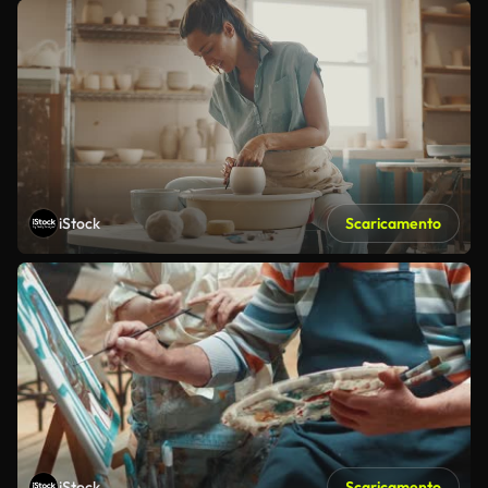
iStock
Scaricamento
iStock
Scaricamento