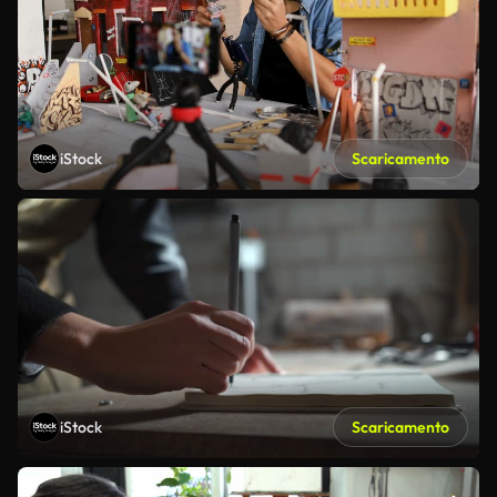
iStock
Scaricamento
iStock
Scaricamento