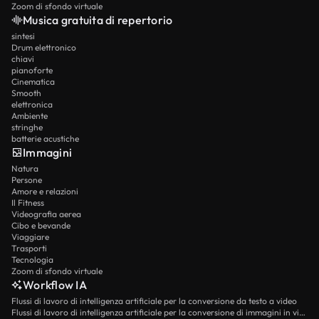
Zoom di sfondo virtuale
Musica gratuita di repertorio
sintesi
Drum elettronico
chiavi
pianoforte
Cinematica
Smooth
elettronica
Ambiente
stringhe
batterie acustiche
Immagini
Natura
Persone
Amore e relazioni
Il Fitness
Videografia aerea
Cibo e bevande
Viaggiare
Trasporti
Tecnologia
Zoom di sfondo virtuale
Workflow IA
Flussi di lavoro di intelligenza artificiale per la conversione da testo a video
Flussi di lavoro di intelligenza artificiale per la conversione di immagini in video