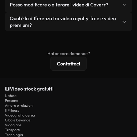
No. Nessuno dei nostri video gratuiti, siano essi
condizione che non si rivendano o ridistribuiscano
Posso modificare o alterare i video di Coverr?
reali o generati dall'intelligenza artificiale, include
i filmati stessi come prodotto a sé stante.
filigrane. Avrai a disposizione filmati puliti e pronti
Sì. Siete liberi di tagliare, ritagliare o remixare i
Qual è la differenza tra video royalty-free e video
all'uso.
nostri video. Assicuratevi solo che il prodotto
premium?
finale rispetti la nostra licenza e non venga
I video royalty-free includono i diritti commerciali,
ridistribuito come contenuto stock non riprodotto.
mentre i contenuti premium includono filmati
esclusivi, risoluzione 4K e protezioni di licenza
Hai ancora domande?
estese.
Contattaci
Video stock gratuiti
Natura
Persone
Amore e relazioni
Il Fitness
Videografia aerea
Cibo e bevande
Viaggiare
Trasporti
Tecnologia