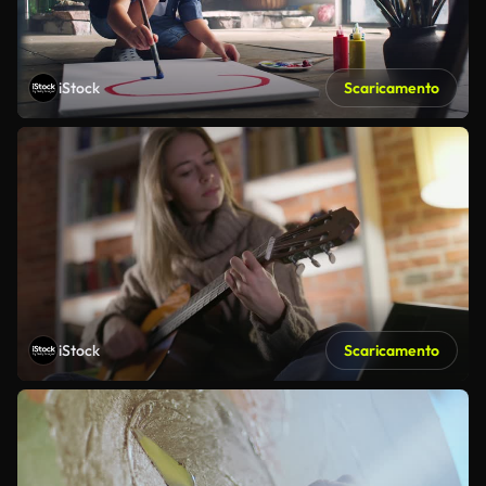
iStock
Scaricamento
iStock
Scaricamento