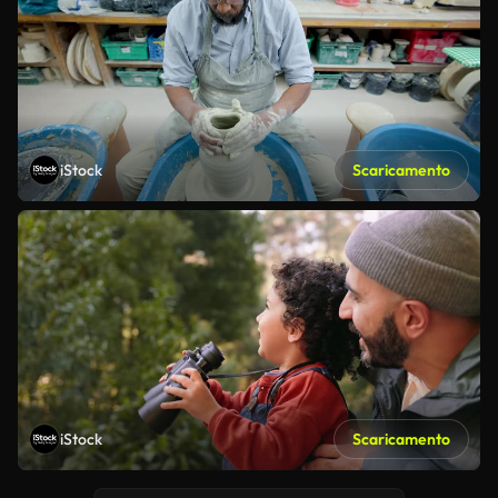
iStock
Scaricamento
iStock
Scaricamento