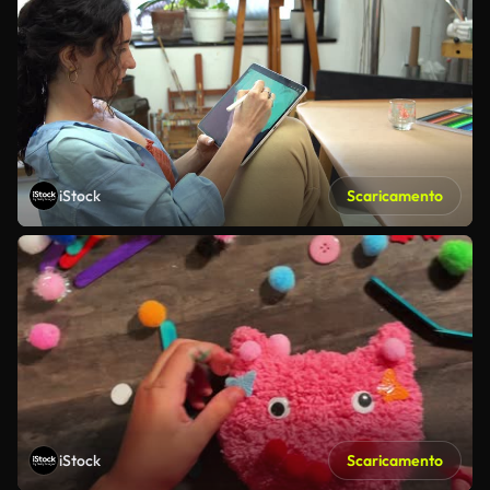
iStock
Scaricamento
iStock
Scaricamento