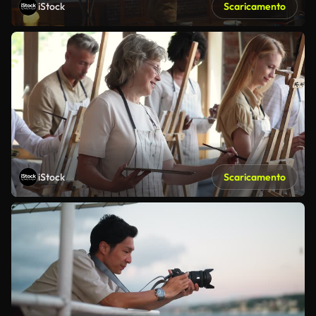
iStock
Scaricamento
iStock
Scaricamento