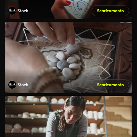
iStock
Scaricamento
iStock
Scaricamento