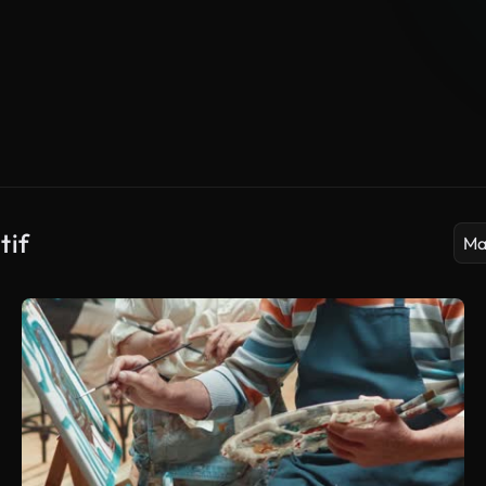
tif
Ma