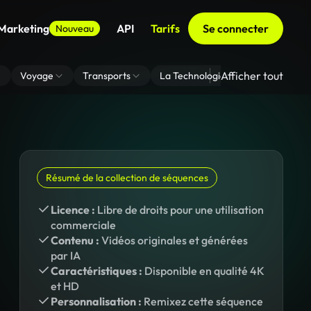
 Marketing
API
Tarifs
Se connecter
Nouveau
Afficher tout
Voyage
Transports
La Technologie
Zoom En Arri
Résumé de la collection de séquences
Licence :
Libre de droits pour une utilisation
commerciale
Contenu :
Vidéos originales et générées
par IA
Caractéristiques :
Disponible en qualité 4K
et HD
Personnalisation :
Remixez cette séquence