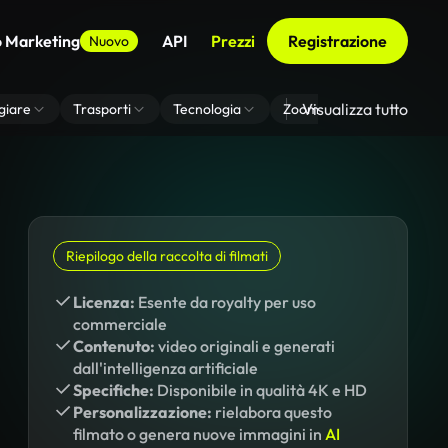
o Marketing
API
Prezzi
Registrazione
Nuovo
Visualizza tutto
giare
Trasporti
Tecnologia
Zoom Di Sfondo Virtuale
Riepilogo della raccolta di filmati
Licenza:
Esente da royalty per uso
commerciale
Contenuto:
video originali e generati
dall'intelligenza artificiale
Specifiche:
Disponibile in qualità 4K e HD
Personalizzazione:
rielabora questo
filmato o genera nuove immagini in
AI