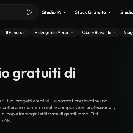
Studio IA
Stock Gratuito
Studi
Il Fitness
Videografia Aerea
Cibo E Bevande
Viag
o gratuiti di
 i tuoi progetti creativi. La nostra libreria offre una
he catturano momenti reali e composizioni professionali,
in loop e immagini stilizzate di gentiluomo. Tutti i
in 4K.