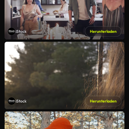
iStock
Herunterladen
iStock
Herunterladen