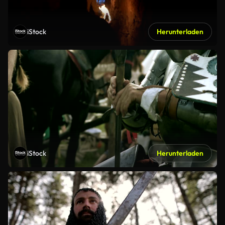
iStock
Herunterladen
iStock
Herunterladen