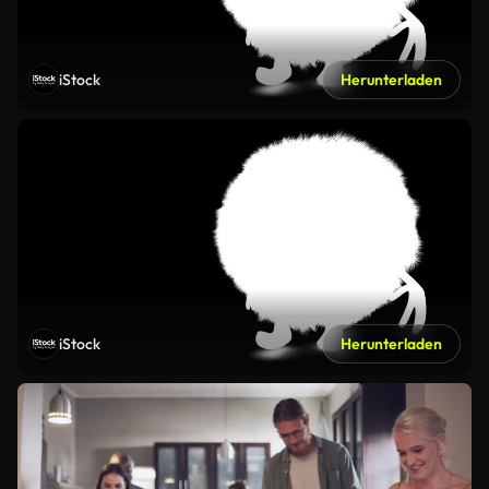
iStock
Herunterladen
iStock
Herunterladen