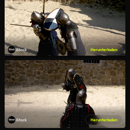
iStock
Herunterladen
iStock
Herunterladen