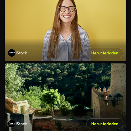
iStock
Herunterladen
iStock
Herunterladen