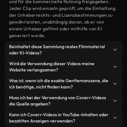
und für die kommerzielle Nutzung freigegeben.
Jeder Clip wird einzeln geprüft, um die Einhaltung
der Urheberrechts- und Lizenzbestimmungen zu
gewährleisten, unabhängig davon, ob er von
einem Urheber gefilmt oder mithilfe von KI
generiert wurde.
Beinhaltet diese Sammlung reales Filmmaterial
oder KI-Videos?
Beides. Es handelt sich um eine Hybridbibliothek
Wird die Verwendung dieser Videos meine
aus realen, von Menschen aufgenommenen
Website verlangsamen?
Filmaufnahmen zum Thema Gentleman und KI-
Nicht, wenn Sie unsere optimierten Versionen
Was ist, wenn ich die exakte Gentlemanszene, die
generierten Videos. Jedes Video ist eindeutig
wählen. Wir bieten schlanke, webfähige Formate,
ich benötige, nicht finden kann?
beschriftet, sodass Sie immer wissen, was Sie
die für die Hintergrundverarbeitung entwickelt
verwenden.
Mit Coverr AI Studio erstellen Sie im
Muss ich bei der Verwendung von Coverr-Videos
wurden – so bleibt die Qualität hoch, während
Handumdrehen ein solches Video. Beschreiben Sie
die Quelle angeben?
gleichzeitig die Ladezeiten minimiert und
einfach die Szene – zum Beispiel "Gentleman bei
Kennzahlen wie LCP verbessert werden.
Eine Namensnennung ist nicht erforderlich. Alle
Kann ich Coverr-Videos in YouTube-Inhalten oder
Sonnenuntergang" – und das Studio generiert
Videos in unserer Stockbibliothek sind lizenzfrei
bezahlten Anzeigen verwenden?
innerhalb von Sekunden ein individuelles Video für
und können ohne Nennung des Urhebers