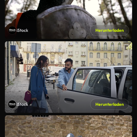
iStock
Herunterladen
iStock
Herunterladen