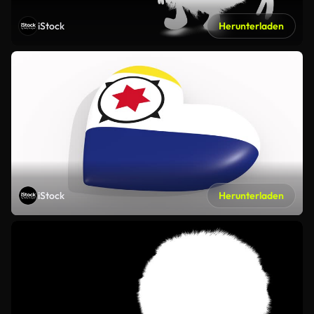
iStock
Herunterladen
iStock
Herunterladen