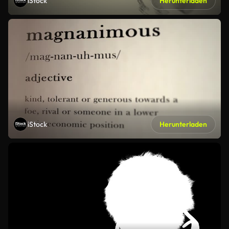
iStock
Herunterladen
iStock
Herunterladen