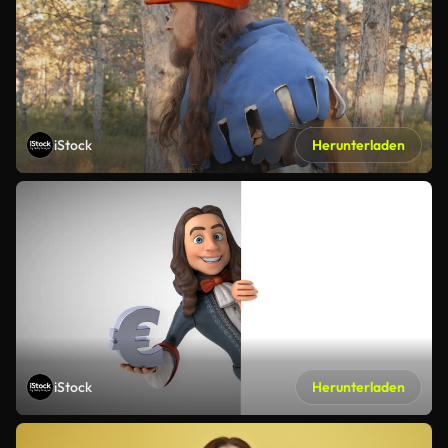
iStock
Herunterladen
iStock
Herunterladen