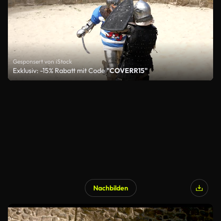
Gesponsert von iStock
Exklusiv: -15% Rabatt mit Code
"COVERR15"
Nachbilden