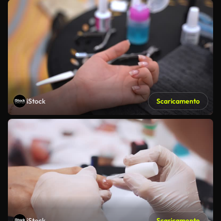
iStock
Scaricamento
iStock
Scaricamento