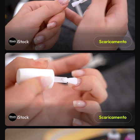
iStock
Scaricamento
iStock
Scaricamento