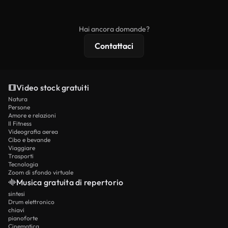
ridistribuito come contenuto stock non riprodotto.
mentre i contenuti premium includono filmati
esclusivi, risoluzione 4K e protezioni di licenza
Hai ancora domande?
estese.
Contattaci
Video stock gratuiti
Natura
Persone
Amore e relazioni
Il Fitness
Videografia aerea
Cibo e bevande
Viaggiare
Trasporti
Tecnologia
Zoom di sfondo virtuale
Musica gratuita di repertorio
sintesi
Drum elettronico
chiavi
pianoforte
Cinematica