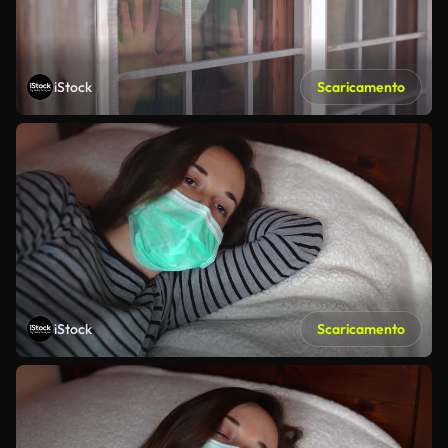
iStock
Scaricamento
iStock
Scaricamento