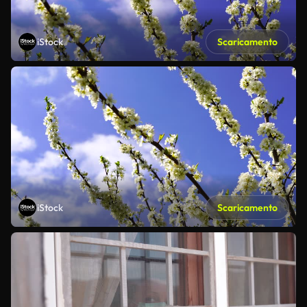
iStock
Scaricamento
iStock
Scaricamento