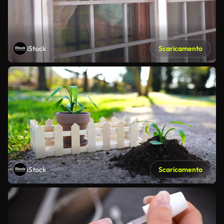
iStock
Scaricamento
iStock
Scaricamento