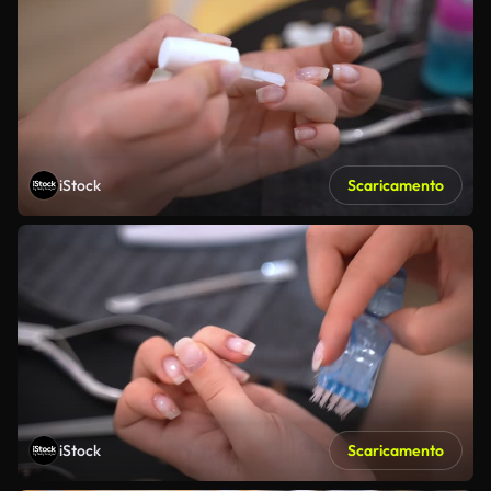
iStock
Scaricamento
iStock
Scaricamento