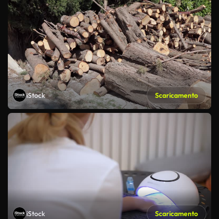
iStock
Scaricamento
iStock
Scaricamento