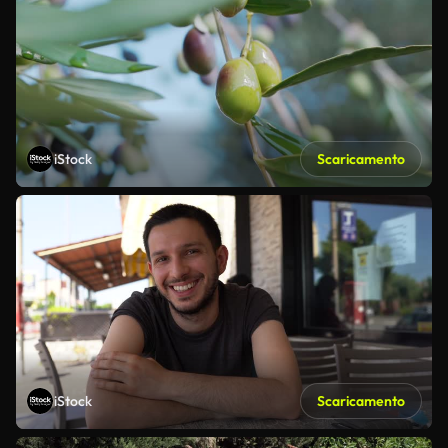
iStock
Scaricamento
iStock
Scaricamento