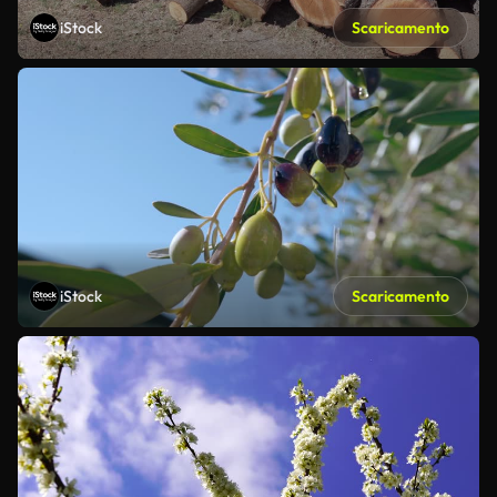
iStock
Scaricamento
iStock
Scaricamento