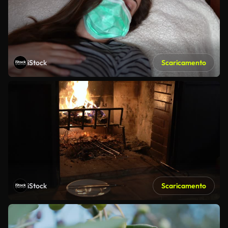
iStock
Scaricamento
iStock
Scaricamento