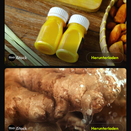
iStock
Herunterladen
iStock
Herunterladen