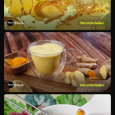
iStock
Herunterladen
iStock
Herunterladen