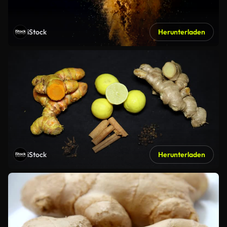
iStock
Herunterladen
iStock
Herunterladen