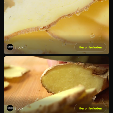
iStock
Herunterladen
iStock
Herunterladen