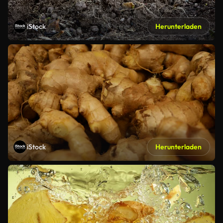
iStock
Herunterladen
iStock
Herunterladen