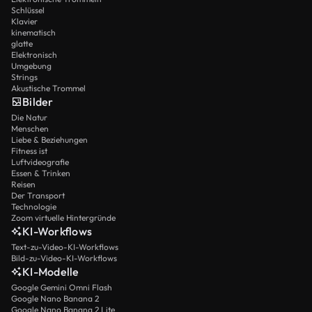
Schlüssel
Klavier
kinematisch
glatte
Elektronisch
Umgebung
Strings
Akustische Trommel
Bilder
Die Natur
Menschen
Liebe & Beziehungen
Fitness ist
Luftvideografie
Essen & Trinken
Reisen
Der Transport
Technologie
Zoom virtuelle Hintergründe
KI-Workflows
Text-zu-Video-KI-Workflows
Bild-zu-Video-KI-Workflows
KI-Modelle
Google Gemini Omni Flash
Google Nano Banana 2
Google Nano Banana 2 Lite