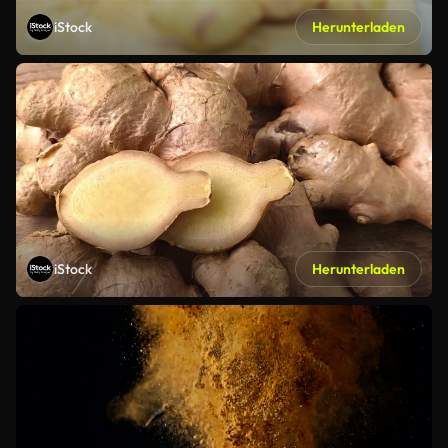
iStock
Herunterladen
iStock
Herunterladen