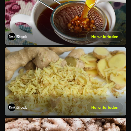
iStock
Herunterladen
iStock
Herunterladen