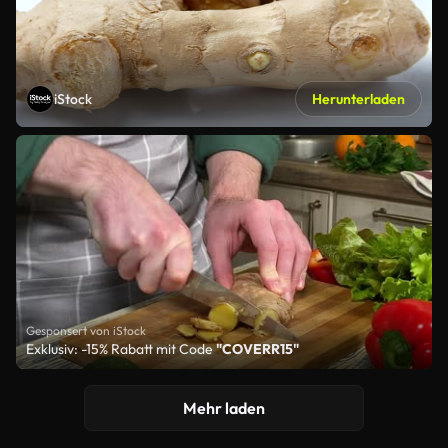
iStock
Herunterladen
Gesponsert von iStock
Exklusiv: -15% Rabatt mit Code
"COVERR15"
Mehr laden