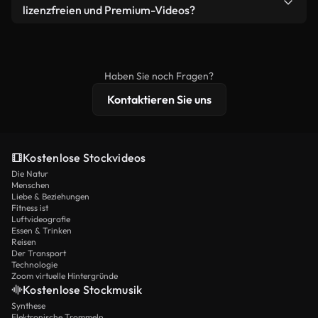
bearbeiten oder neu zusammenstellen. Achten Sie
lizenzfreien und Premium-Videos?
nur darauf, dass das Endprodukt unserer Lizenz
Lizenzfreie Videos beinhalten kommerzielle
entspricht und nicht als ungeschnittenes
Nutzungsrechte, während Premium-Inhalte
Stockmaterial weiterverbreitet wird.
exklusives Filmmaterial, 4K-Auflösung und
Haben Sie noch Fragen?
erweiterten Lizenzschutz bieten.
Kontaktieren Sie uns
Kostenlose Stockvideos
Die Natur
Menschen
Liebe & Beziehungen
Fitness ist
Luftvideografie
Essen & Trinken
Reisen
Der Transport
Technologie
Zoom virtuelle Hintergründe
Kostenlose Stockmusik
Synthese
Elektronische Trommeln