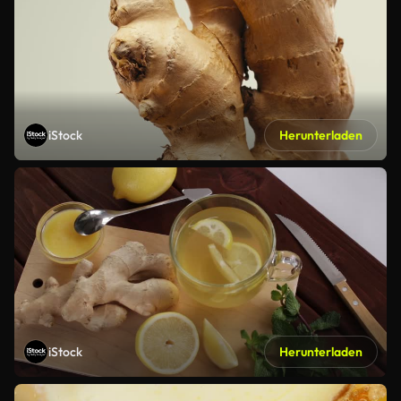
iStock
Herunterladen
iStock
Herunterladen