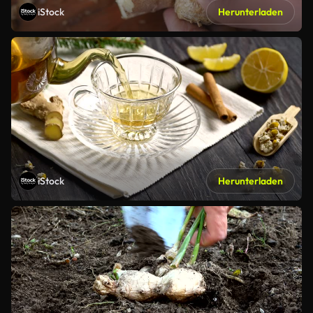
iStock
Herunterladen
iStock
Herunterladen