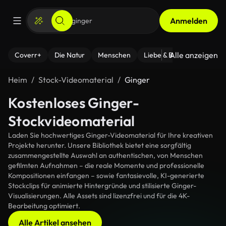
Anmelden
Alle anzeigen
Coverr+
Die Natur
Menschen
Liebe & Beziehungen
F
Heim
Stock-Videomaterial
Ginger
Kostenloses Ginger-
Stockvideomaterial
Laden Sie hochwertiges Ginger-Videomaterial für Ihre kreativen
Projekte herunter. Unsere Bibliothek bietet eine sorgfältig
zusammengestellte Auswahl an authentischen, von Menschen
gefilmten Aufnahmen – die reale Momente und professionelle
Kompositionen einfangen – sowie fantasievolle, KI-generierte
Stockclips für animierte Hintergründe und stilisierte Ginger-
Visualisierungen. Alle Assets sind lizenzfrei und für die 4K-
Bearbeitung optimiert.
Alle Artikel ansehen