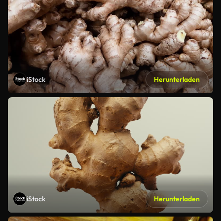
iStock
Herunterladen
iStock
Herunterladen