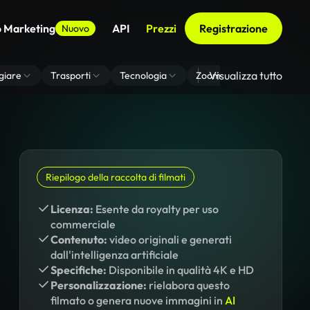
o Marketing
API
Prezzi
Registrazione
Nuovo
Visualizza tutto
giare
Trasporti
Tecnologia
Zoom Di Sfondo Virtuale
Riepilogo della raccolta di filmati
Licenza:
Esente da royalty per uso
commerciale
Contenuto:
video originali e generati
dall'intelligenza artificiale
Specifiche:
Disponibile in qualità 4K e HD
Personalizzazione:
rielabora questo
filmato o genera nuove immagini in
AI