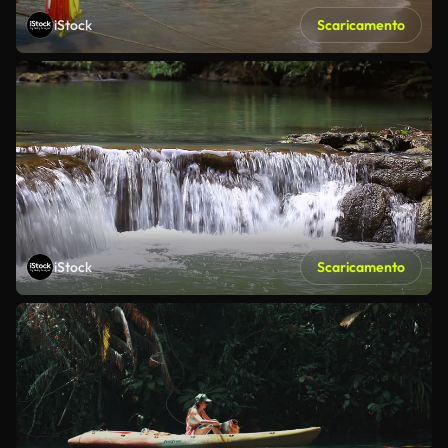
iStock
Scaricamento
iStock
Scaricamento