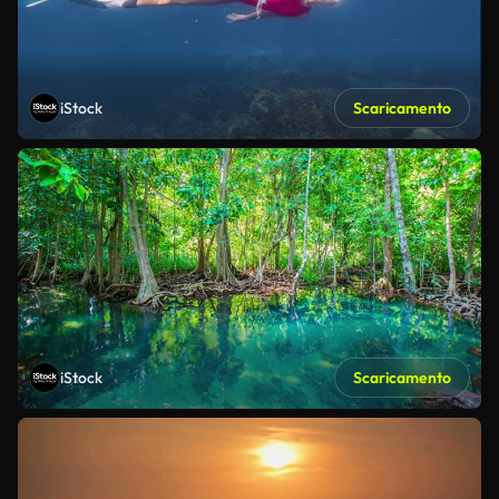
iStock
Scaricamento
iStock
Scaricamento