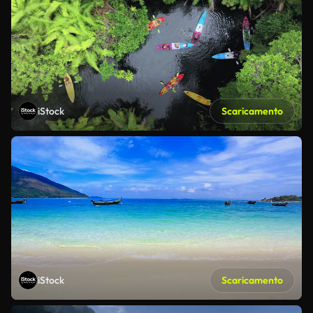
iStock
Scaricamento
iStock
Scaricamento