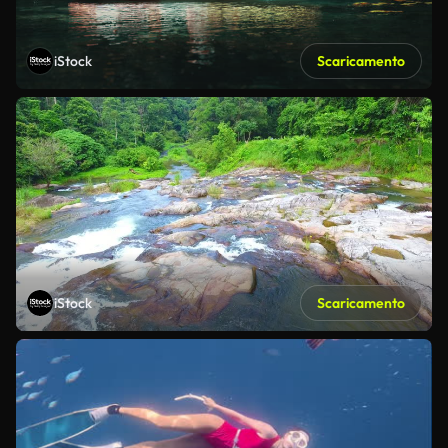
iStock
Scaricamento
iStock
Scaricamento