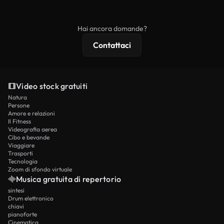
ridistribuito come contenuto stock non riprodotto.
mentre i contenuti premium includono filmati
esclusivi, risoluzione 4K e protezioni di licenza
Hai ancora domande?
estese.
Contattaci
Video stock gratuiti
Natura
Persone
Amore e relazioni
Il Fitness
Videografia aerea
Cibo e bevande
Viaggiare
Trasporti
Tecnologia
Zoom di sfondo virtuale
Musica gratuita di repertorio
sintesi
Drum elettronico
chiavi
pianoforte
Cinematica