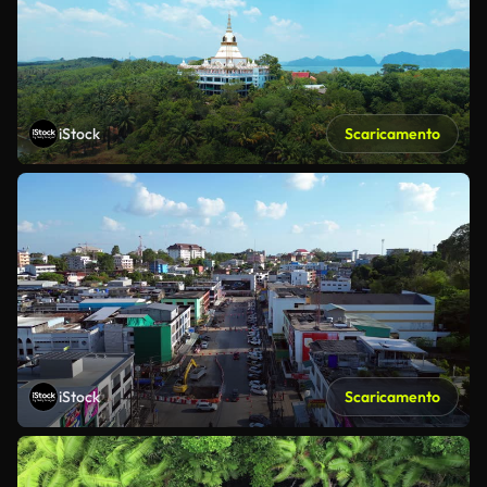
iStock
Scaricamento
iStock
Scaricamento