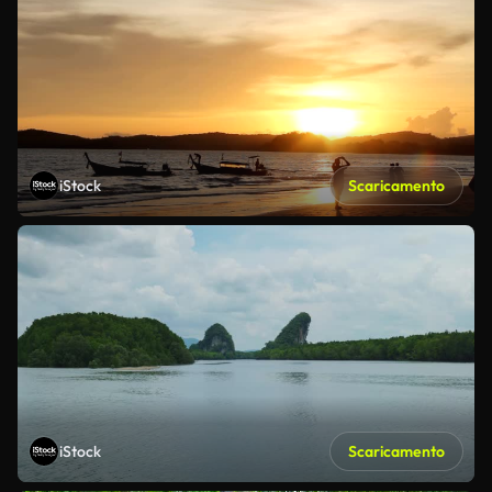
iStock
Scaricamento
iStock
Scaricamento