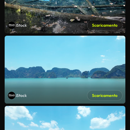
iStock
Scaricamento
iStock
Scaricamento