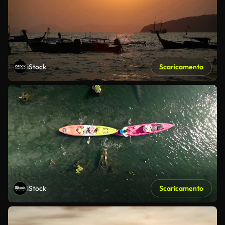
iStock
Scaricamento
iStock
Scaricamento