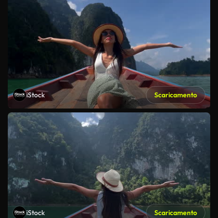
iStock
Scaricamento
iStock
Scaricamento