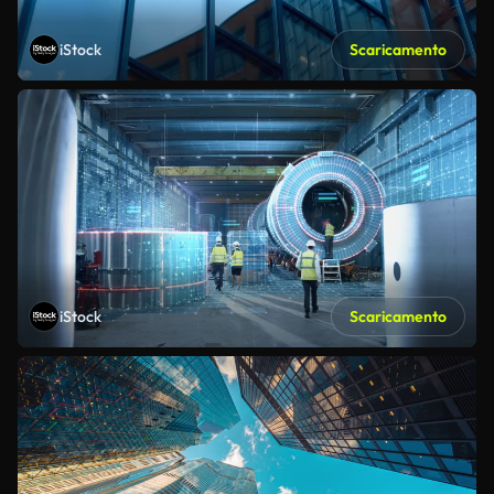
iStock
Scaricamento
iStock
Scaricamento