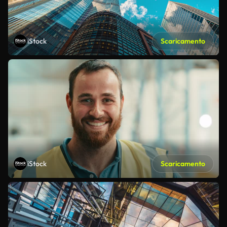
iStock
Scaricamento
iStock
Scaricamento