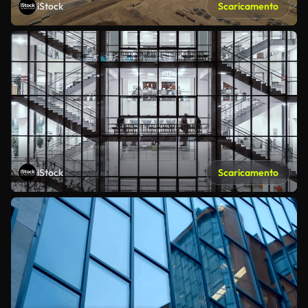
iStock
Scaricamento
iStock
Scaricamento