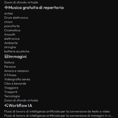
Zoom di sfondo virtuale
Musica gratuita di repertorio
sintesi
Drum elettronico
chiavi
pianoforte
Cinematica
Smooth
elettronica
Ambiente
stringhe
batterie acustiche
Immagini
Natura
Persone
Amore e relazioni
Il Fitness
Videografia aerea
Cibo e bevande
Viaggiare
Trasporti
Tecnologia
Zoom di sfondo virtuale
Workflow IA
Flussi di lavoro di intelligenza artificiale per la conversione da testo a video
Flussi di lavoro di intelligenza artificiale per la conversione di immagini in video