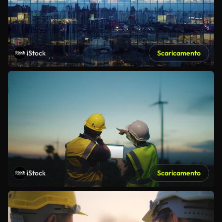
iStock
Scaricamento
iStock
Scaricamento