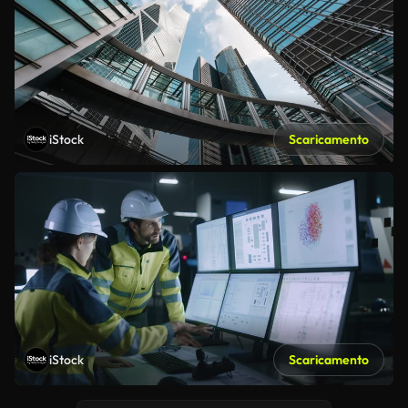
iStock
Scaricamento
iStock
Scaricamento