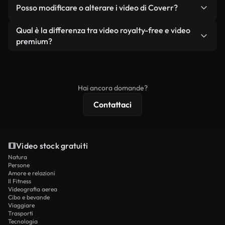
No. Nessuno dei nostri video gratuiti, siano essi
condizione che non si rivendano o ridistribuiscano
Posso modificare o alterare i video di Coverr?
reali o generati dall'intelligenza artificiale, include
i filmati stessi come prodotto a sé stante.
filigrane. Avrai a disposizione filmati puliti e pronti
Sì. Siete liberi di tagliare, ritagliare o remixare i
Qual è la differenza tra video royalty-free e video
all'uso.
nostri video. Assicuratevi solo che il prodotto
premium?
finale rispetti la nostra licenza e non venga
I video royalty-free includono i diritti commerciali,
ridistribuito come contenuto stock non riprodotto.
mentre i contenuti premium includono filmati
esclusivi, risoluzione 4K e protezioni di licenza
Hai ancora domande?
estese.
Contattaci
Video stock gratuiti
Natura
Persone
Amore e relazioni
Il Fitness
Videografia aerea
Cibo e bevande
Viaggiare
Trasporti
Tecnologia