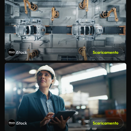
iStock
Scaricamento
iStock
Scaricamento