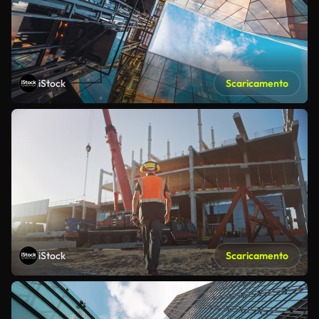
iStock
Scaricamento
iStock
Scaricamento