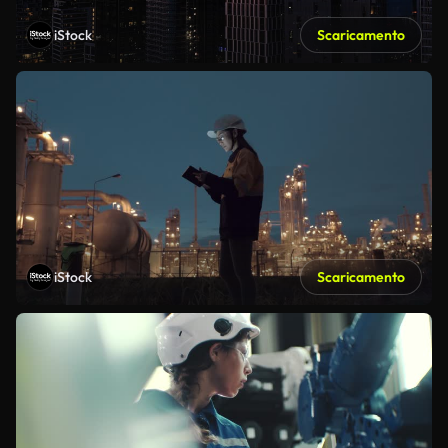
iStock
Scaricamento
iStock
Scaricamento