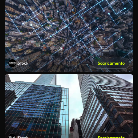
iStock
Scaricamento
iStock
Scaricamento