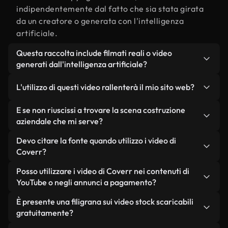
indipendentemente dal fatto che sia stata girata
da un creatore o generata con l'intelligenza
artificiale.
Questa raccolta include filmati reali o video
generati dall'intelligenza artificiale?
Entrambe. Si tratta di una libreria ibrida composta
L'utilizzo di questi video rallenterà il mio sito web?
da filmati reali, girati da persone, relativi a
costruzione aziendale, e da video generati
Non se scegli le nostre versioni ottimizzate.
E se non riuscissi a trovare la scena costruzione
dall'intelligenza artificiale. Ogni video è
Offriamo formati leggeri e pronti per il web,
aziendale che mi serve?
chiaramente etichettato, così saprai sempre cosa
progettati per l'utilizzo in background, che
Puoi crearne uno all'istante utilizzando Coverr AI
Devo citare la fonte quando utilizzo i video di
stai utilizzando.
mantengono alta la qualità, riducono al minimo i
Studio. Ti basta descrivere la scena, ad esempio
Coverr?
tempi di caricamento e migliorano parametri
"costruzione aziendale al tramonto", e lo Studio
come LCP.
Non è richiesto alcun riconoscimento dell'autore.
Posso utilizzare i video di Coverr nei contenuti di
genererà in pochi secondi un video personalizzato
Tutti i video presenti nella nostra libreria sono
YouTube o negli annunci a pagamento?
in conformità con i nostri standard di licenza.
esenti da diritti d'autore e possono essere utilizzati
Sì. Tutti i filmati di Coverr possono essere utilizzati
È presente una filigrana sui video stock scaricabili
senza citare il creatore, sebbene sia sempre
in video monetizzati su YouTube, promozioni sui
gratuitamente?
gradito.
social media e annunci pubblicitari per i clienti, a