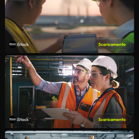
iStock
Scaricamento
iStock
Scaricamento