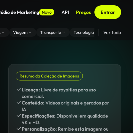
túdio de Marketing
API
Preços
Entrar
Novo
Ver tudo
s
Viagem
Transporte
Tecnologia
Zoom De Fundo
Resumo da Coleção de Imagens
Licença:
Livre de royalties para uso
comercial.
Conteúdo:
Vídeos originais e gerados por
IA
Especificações:
Disponível em qualidade
4K e HD.
Personalização:
Remixe esta imagem ou