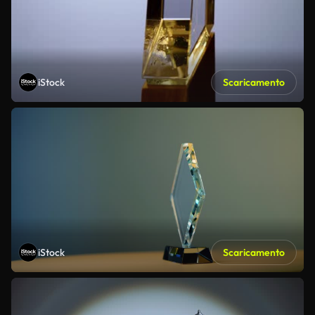
iStock
Scaricamento
iStock
Scaricamento