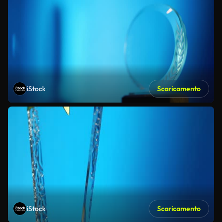
iStock
Scaricamento
iStock
Scaricamento