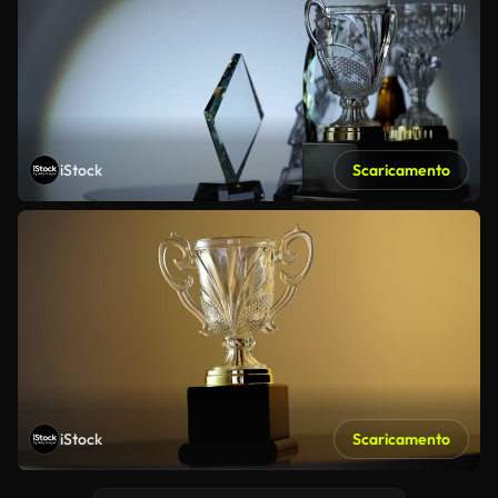
iStock
Scaricamento
iStock
Scaricamento