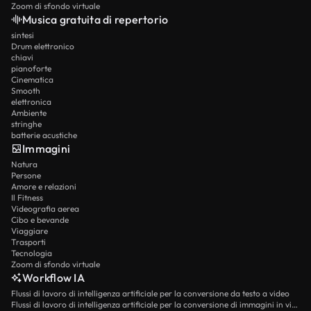
Zoom di sfondo virtuale
Musica gratuita di repertorio
sintesi
Drum elettronico
chiavi
pianoforte
Cinematica
Smooth
elettronica
Ambiente
stringhe
batterie acustiche
Immagini
Natura
Persone
Amore e relazioni
Il Fitness
Videografia aerea
Cibo e bevande
Viaggiare
Trasporti
Tecnologia
Zoom di sfondo virtuale
Workflow IA
Flussi di lavoro di intelligenza artificiale per la conversione da testo a video
Flussi di lavoro di intelligenza artificiale per la conversione di immagini in video