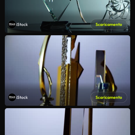
iStock
Scaricamento
iStock
Scaricamento