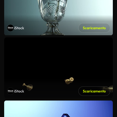
iStock
Scaricamento
iStock
Scaricamento