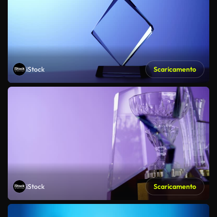
iStock
Scaricamento
iStock
Scaricamento