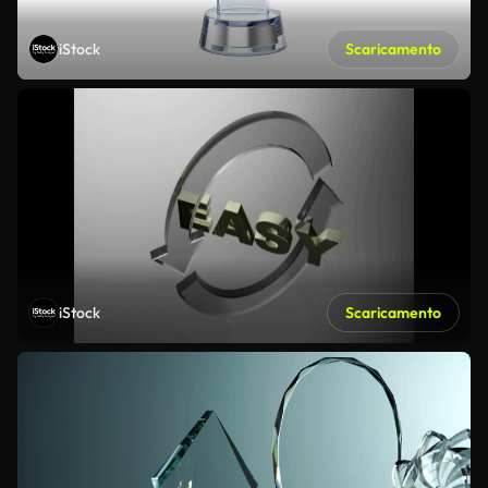
iStock
Scaricamento
iStock
Scaricamento