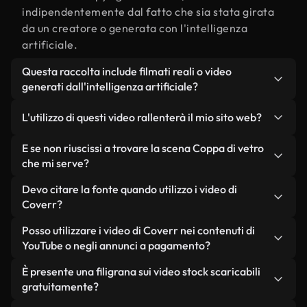
indipendentemente dal fatto che sia stata girata
da un creatore o generata con l'intelligenza
artificiale.
Questa raccolta include filmati reali o video
generati dall'intelligenza artificiale?
Entrambe. Si tratta di una libreria ibrida composta
L'utilizzo di questi video rallenterà il mio sito web?
da filmati reali, girati da persone, relativi a Coppa
di vetro, e da video generati dall'intelligenza
Non se scegli le nostre versioni ottimizzate.
E se non riuscissi a trovare la scena Coppa di vetro
artificiale. Ogni video è chiaramente etichettato,
Offriamo formati leggeri e pronti per il web,
che mi serve?
così saprai sempre cosa stai utilizzando.
progettati per l'utilizzo in background, che
Puoi crearne uno all'istante utilizzando Coverr AI
Devo citare la fonte quando utilizzo i video di
mantengono alta la qualità, riducono al minimo i
Studio. Ti basta descrivere la scena, ad esempio
Coverr?
tempi di caricamento e migliorano parametri
"Coppa di vetro al tramonto", e lo Studio genererà
come LCP.
Non è richiesto alcun riconoscimento dell'autore.
Posso utilizzare i video di Coverr nei contenuti di
in pochi secondi un video personalizzato in
Tutti i video presenti nella nostra libreria sono
YouTube o negli annunci a pagamento?
conformità con i nostri standard di licenza.
esenti da diritti d'autore e possono essere utilizzati
Sì. Tutti i filmati di Coverr possono essere utilizzati
È presente una filigrana sui video stock scaricabili
senza citare il creatore, sebbene sia sempre
in video monetizzati su YouTube, promozioni sui
gratuitamente?
gradito.
social media e annunci pubblicitari per i clienti, a