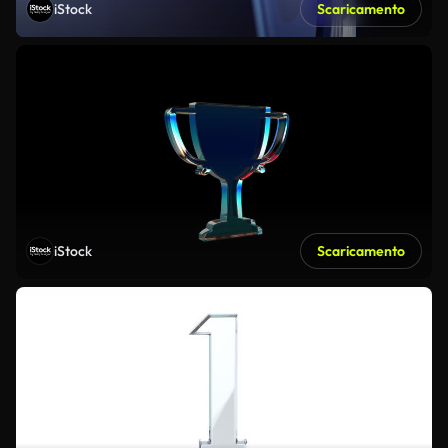
iStock
Scaricamento
iStock
Scaricamento