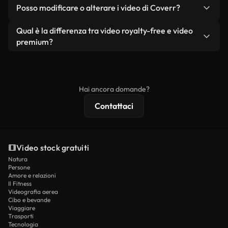
No. Nessuno dei nostri video gratuiti, siano essi
condizione che non si rivendano o ridistribuiscano
Posso modificare o alterare i video di Coverr?
reali o generati dall'intelligenza artificiale, include
i filmati stessi come prodotto a sé stante.
filigrane. Avrai a disposizione filmati puliti e pronti
Sì. Siete liberi di tagliare, ritagliare o remixare i
Qual è la differenza tra video royalty-free e video
all'uso.
nostri video. Assicuratevi solo che il prodotto
premium?
finale rispetti la nostra licenza e non venga
I video royalty-free includono i diritti commerciali,
ridistribuito come contenuto stock non riprodotto.
mentre i contenuti premium includono filmati
esclusivi, risoluzione 4K e protezioni di licenza
Hai ancora domande?
estese.
Contattaci
Video stock gratuiti
Natura
Persone
Amore e relazioni
Il Fitness
Videografia aerea
Cibo e bevande
Viaggiare
Trasporti
Tecnologia