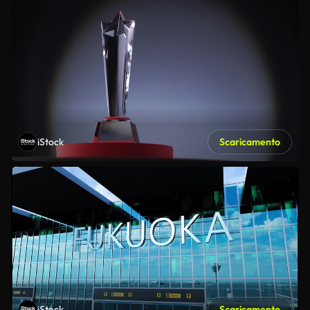
iStock
Scaricamento
iStock
Scaricamento