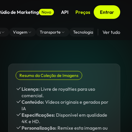
túdio de Marketing
API
Preços
Entrar
Novo
Ver tudo
s
Viagem
Transporte
Tecnologia
Zoom De Fundo
Resumo da Coleção de Imagens
Licença:
Livre de royalties para uso
comercial.
Conteúdo:
Vídeos originais e gerados por
IA
Especificações:
Disponível em qualidade
4K e HD.
Personalização:
Remixe esta imagem ou