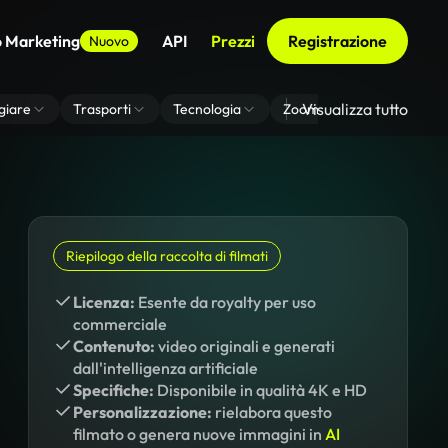
o Marketing
API
Prezzi
Registrazione
Nuovo
Visualizza tutto
giare
Trasporti
Tecnologia
Zoom Di Sfondo Virtuale
Riepilogo della raccolta di filmati
Licenza:
Esente da royalty per uso
commerciale
Contenuto:
video originali e generati
dall'intelligenza artificiale
Specifiche:
Disponibile in qualità 4K e HD
Personalizzazione:
rielabora questo
filmato o genera nuove immagini in
AI