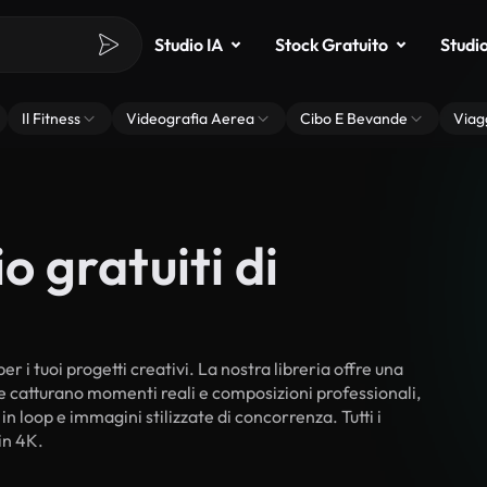
Studio IA
Stock Gratuito
Studi
Il Fitness
Videografia Aerea
Cibo E Bevande
Viag
o gratuiti di
r i tuoi progetti creativi. La nostra libreria offre una
he catturano momenti reali e composizioni professionali,
in loop e immagini stilizzate di concorrenza. Tutti i
in 4K.