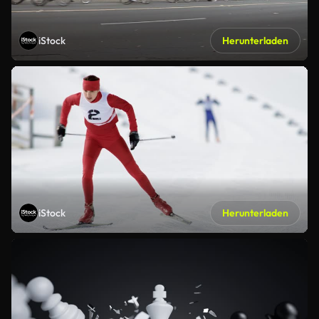
iStock
Herunterladen
iStock
Herunterladen