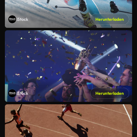
iStock
Herunterladen
iStock
Herunterladen