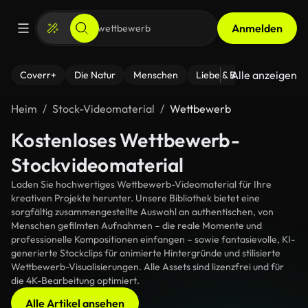
Anmelden
Alle anzeigen
Coverr+
Die Natur
Menschen
Liebe & Beziehungen
F
Heim
Stock-Videomaterial
Wettbewerb
Kostenloses Wettbewerb-
Stockvideomaterial
Laden Sie hochwertiges Wettbewerb-Videomaterial für Ihre
kreativen Projekte herunter. Unsere Bibliothek bietet eine
sorgfältig zusammengestellte Auswahl an authentischen, von
Menschen gefilmten Aufnahmen – die reale Momente und
professionelle Kompositionen einfangen – sowie fantasievolle, KI-
generierte Stockclips für animierte Hintergründe und stilisierte
Wettbewerb-Visualisierungen. Alle Assets sind lizenzfrei und für
die 4K-Bearbeitung optimiert.
Alle Artikel ansehen