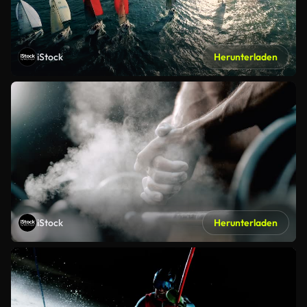
iStock
Herunterladen
iStock
Herunterladen