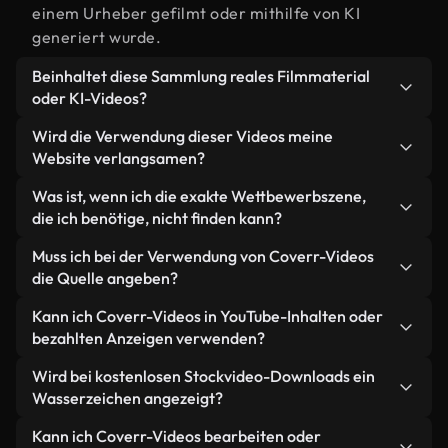
einem Urheber gefilmt oder mithilfe von KI
generiert wurde.
Beinhaltet diese Sammlung reales Filmmaterial
oder KI-Videos?
Beides. Es handelt sich um eine Hybridbibliothek
Wird die Verwendung dieser Videos meine
aus realen, von Menschen aufgenommenen
Website verlangsamen?
Filmaufnahmen zum Thema Wettbewerb und KI-
Nicht, wenn Sie unsere optimierten Versionen
Was ist, wenn ich die exakte Wettbewerbszene,
generierten Videos. Jedes Video ist eindeutig
wählen. Wir bieten schlanke, webfähige Formate,
die ich benötige, nicht finden kann?
beschriftet, sodass Sie immer wissen, was Sie
die für die Hintergrundverarbeitung entwickelt
verwenden.
Mit Coverr AI Studio erstellen Sie im
Muss ich bei der Verwendung von Coverr-Videos
wurden – so bleibt die Qualität hoch, während
Handumdrehen ein solches Video. Beschreiben Sie
die Quelle angeben?
gleichzeitig die Ladezeiten minimiert und
einfach die Szene – zum Beispiel "Wettbewerb bei
Kennzahlen wie LCP verbessert werden.
Eine Namensnennung ist nicht erforderlich. Alle
Kann ich Coverr-Videos in YouTube-Inhalten oder
Sonnenuntergang" – und das Studio generiert
Videos in unserer Stockbibliothek sind lizenzfrei
bezahlten Anzeigen verwenden?
innerhalb von Sekunden ein individuelles Video für
und können ohne Nennung des Urhebers
Sie, das unseren Lizenzbestimmungen entspricht.
Ja. Sämtliches Stockmaterial von Coverr darf in
Wird bei kostenlosen Stockvideo-Downloads ein
verwendet werden – wir freuen uns aber immer
monetarisierten YouTube-Videos, Social-Media-
Wasserzeichen angezeigt?
darüber.
Werbeaktionen und Kundenanzeigen verwendet
Nein. Keines unserer kostenlosen Videos – egal ob
Kann ich Coverr-Videos bearbeiten oder
werden – solange Sie das Material selbst nicht als