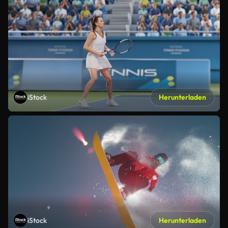
iStock
Herunterladen
iStock
Herunterladen