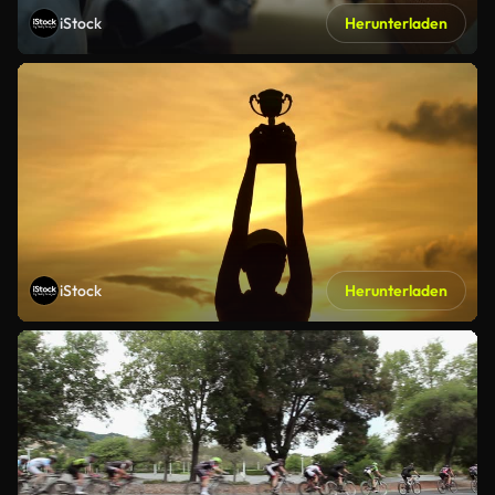
iStock
Herunterladen
iStock
Herunterladen