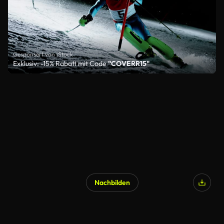
Gesponsert von iStock
Exklusiv: -15% Rabatt mit Code
"COVERR15"
Nachbilden