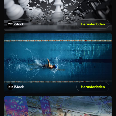
iStock
Herunterladen
iStock
Herunterladen