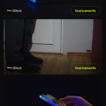
iStock
Scaricamento
iStock
Scaricamento