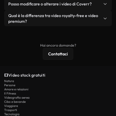
No. Nessuno dei nostri video gratuiti, siano essi
condizione che non si rivendano o ridistribuiscano
Posso modificare o alterare i video di Coverr?
reali o generati dall'intelligenza artificiale, include
i filmati stessi come prodotto a sé stante.
filigrane. Avrai a disposizione filmati puliti e pronti
Sì. Siete liberi di tagliare, ritagliare o remixare i
Qual è la differenza tra video royalty-free e video
all'uso.
nostri video. Assicuratevi solo che il prodotto
premium?
finale rispetti la nostra licenza e non venga
I video royalty-free includono i diritti commerciali,
ridistribuito come contenuto stock non riprodotto.
mentre i contenuti premium includono filmati
esclusivi, risoluzione 4K e protezioni di licenza
Hai ancora domande?
estese.
Contattaci
Video stock gratuiti
Natura
Persone
Amore e relazioni
Il Fitness
Videografia aerea
Cibo e bevande
Viaggiare
Trasporti
Tecnologia