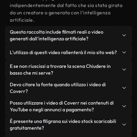
indipendentemente dal fatto che sia stata girata
da un creatore o generata con l'intelligenza
artificiale.
Questa raccolta include filmati reali o video
generati dall'intelligenza artificiale?
Entrambe. Si tratta di una libreria ibrida composta
L'utilizzo di questi video rallenterà il mio sito web?
da filmati reali, girati da persone, relativi a
Chiudere in basso, e da video generati
Non se scegli le nostre versioni ottimizzate.
E se non riuscissi a trovare la scena Chiudere in
dall'intelligenza artificiale. Ogni video è
Offriamo formati leggeri e pronti per il web,
basso che mi serve?
chiaramente etichettato, così saprai sempre cosa
progettati per l'utilizzo in background, che
Puoi crearne uno all'istante utilizzando Coverr AI
Devo citare la fonte quando utilizzo i video di
stai utilizzando.
mantengono alta la qualità, riducono al minimo i
Studio. Ti basta descrivere la scena, ad esempio
Coverr?
tempi di caricamento e migliorano parametri
"Chiudere in basso al tramonto", e lo Studio
come LCP.
Non è richiesto alcun riconoscimento dell'autore.
Posso utilizzare i video di Coverr nei contenuti di
genererà in pochi secondi un video personalizzato
Tutti i video presenti nella nostra libreria sono
YouTube o negli annunci a pagamento?
in conformità con i nostri standard di licenza.
esenti da diritti d'autore e possono essere utilizzati
Sì. Tutti i filmati di Coverr possono essere utilizzati
È presente una filigrana sui video stock scaricabili
senza citare il creatore, sebbene sia sempre
in video monetizzati su YouTube, promozioni sui
gratuitamente?
gradito.
social media e annunci pubblicitari per i clienti, a