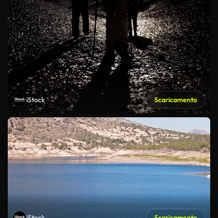
iStock
Scaricamento
iStock
Scaricamento