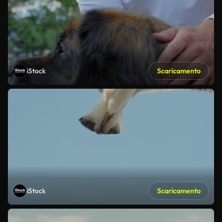
iStock
Scaricamento
iStock
Scaricamento