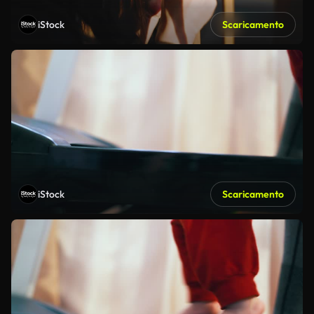
iStock
Scaricamento
iStock
Scaricamento