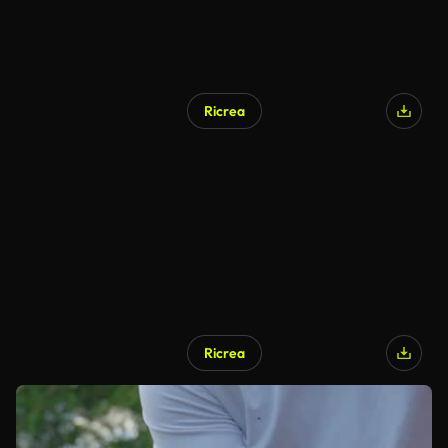
Ricrea
Ricrea