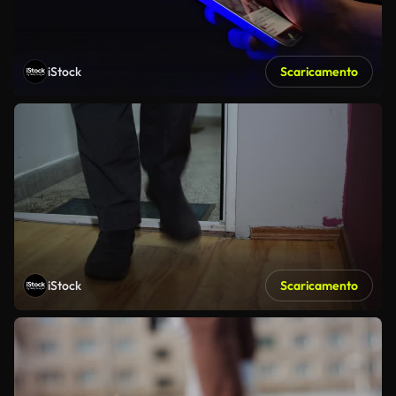
iStock
Scaricamento
iStock
Scaricamento