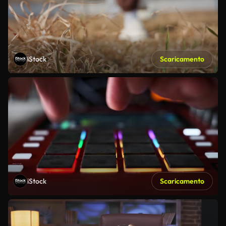
iStock
Scaricamento
iStock
Scaricamento