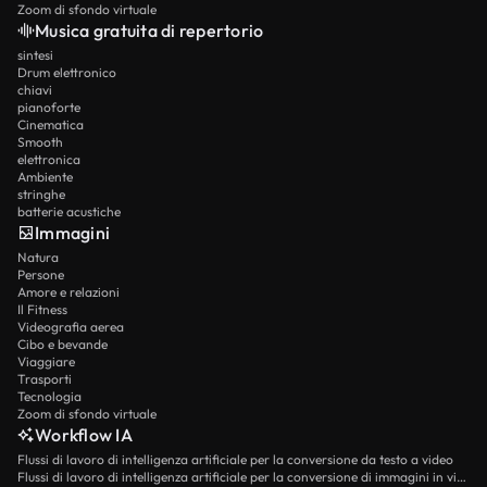
Zoom di sfondo virtuale
Musica gratuita di repertorio
sintesi
Drum elettronico
chiavi
pianoforte
Cinematica
Smooth
elettronica
Ambiente
stringhe
batterie acustiche
Immagini
Natura
Persone
Amore e relazioni
Il Fitness
Videografia aerea
Cibo e bevande
Viaggiare
Trasporti
Tecnologia
Zoom di sfondo virtuale
Workflow IA
Flussi di lavoro di intelligenza artificiale per la conversione da testo a video
Flussi di lavoro di intelligenza artificiale per la conversione di immagini in video