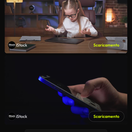
iStock
Scaricamento
iStock
Scaricamento