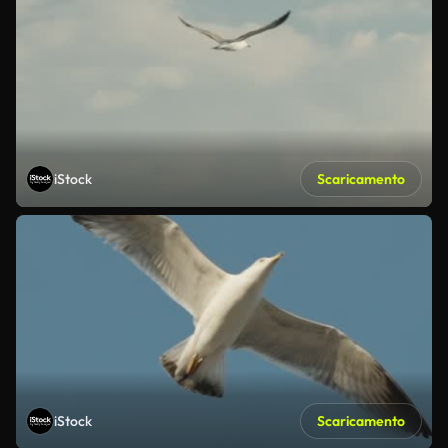
iStock
Scaricamento
iStock
Scaricamento