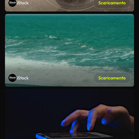
iStock
Scaricamento
iStock
Scaricamento