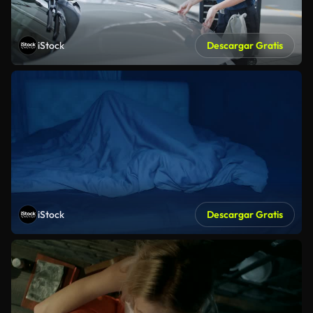
iStock
Descargar Gratis
iStock
Descargar Gratis