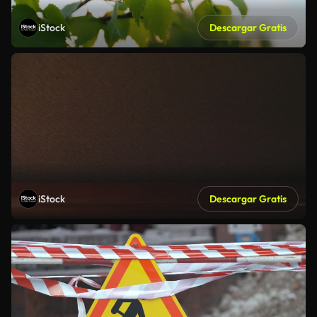
iStock
Descargar Gratis
iStock
Descargar Gratis