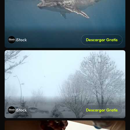
iStock
Descargar Gratis
iStock
Descargar Gratis