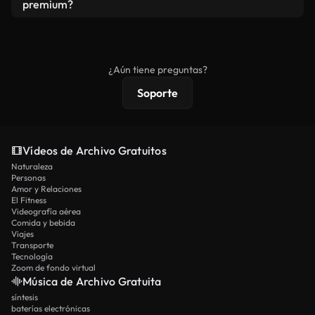
vídeos. Solo asegúrese de que el producto final no
premium?
se redistribuya como metraje de stock básico.
Los vídeos royalty-free incluyen derechos
comerciales estándar; el contenido premium
ofrece metraje exclusivo, resolución 4K y
¿Aún tiene preguntas?
protecciones de licencia extendidas.
Soporte
Vídeos de Archivo Gratuitos
Naturaleza
Personas
Amor y Relaciones
El Fitness
Videografía aérea
Comida y bebida
Viajes
Transporte
Tecnología
Zoom de fondo virtual
Música de Archivo Gratuita
síntesis
baterías electrónicas