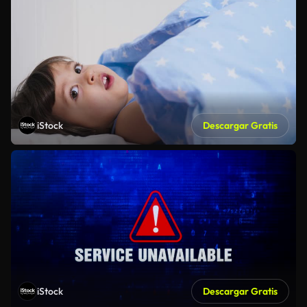
iStock
Descargar Gratis
iStock
Descargar Gratis