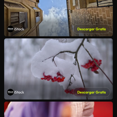
iStock
Descargar Gratis
iStock
Descargar Gratis