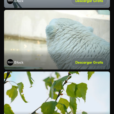
iStock
Descargar Gratis
iStock
Descargar Gratis