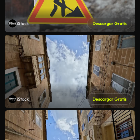
iStock
Descargar Gratis
iStock
Descargar Gratis