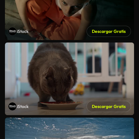
iStock
Descargar Gratis
iStock
Descargar Gratis