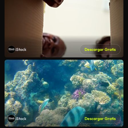
iStock
Descargar Gratis
iStock
Descargar Gratis