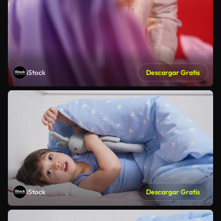
iStock
Descargar Gratis
iStock
Descargar Gratis