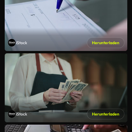
iStock
Herunterladen
iStock
Herunterladen