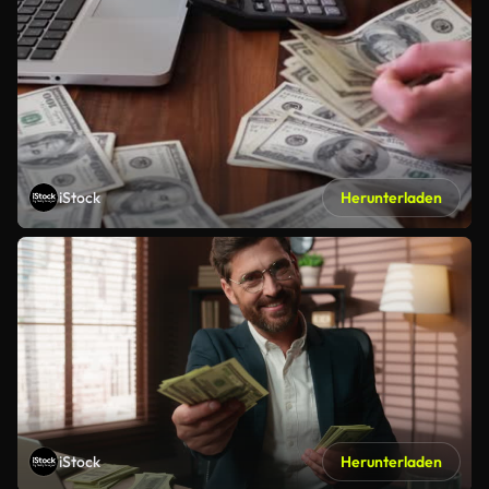
iStock
Herunterladen
iStock
Herunterladen