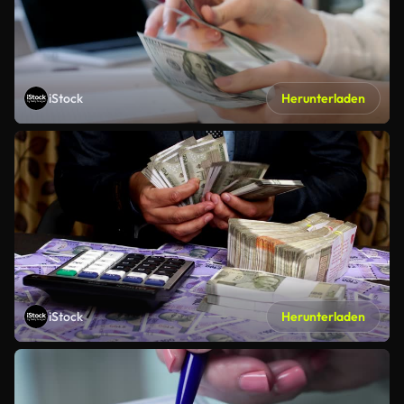
iStock
Herunterladen
iStock
Herunterladen