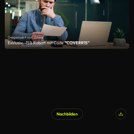
Gesponsert von iStock
Exklusiv: -15% Rabatt mit Code
"COVERR15"
Nachbilden