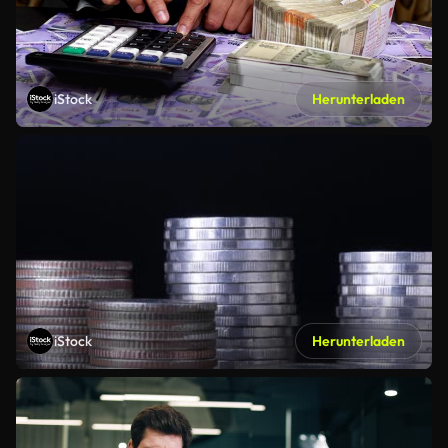
iStock
Herunterladen
iStock
Herunterladen