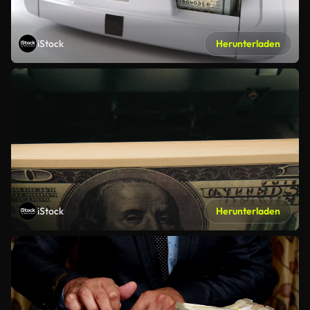
iStock
Herunterladen
iStock
Herunterladen