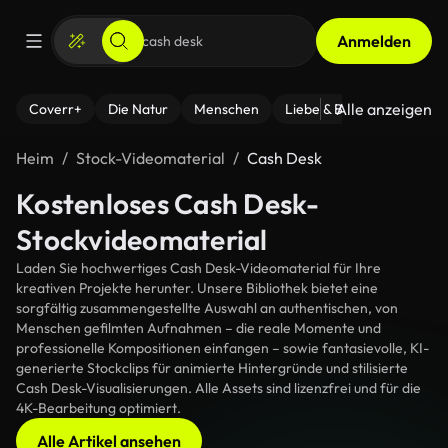
Anmelden
Alle anzeigen
Coverr+
Die Natur
Menschen
Liebe & Beziehungen
F
Heim
Stock-Videomaterial
Cash Desk
Kostenloses Cash Desk-
Stockvideomaterial
Laden Sie hochwertiges Cash Desk-Videomaterial für Ihre
kreativen Projekte herunter. Unsere Bibliothek bietet eine
sorgfältig zusammengestellte Auswahl an authentischen, von
Menschen gefilmten Aufnahmen – die reale Momente und
professionelle Kompositionen einfangen – sowie fantasievolle, KI-
generierte Stockclips für animierte Hintergründe und stilisierte
Cash Desk-Visualisierungen. Alle Assets sind lizenzfrei und für die
4K-Bearbeitung optimiert.
Alle Artikel ansehen