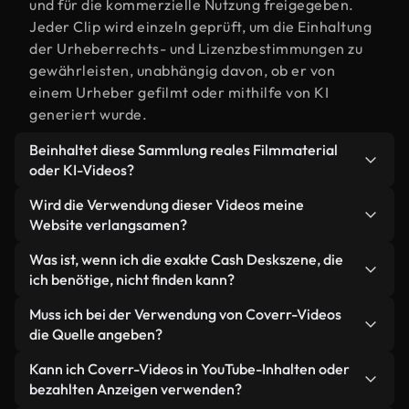
und für die kommerzielle Nutzung freigegeben.
Jeder Clip wird einzeln geprüft, um die Einhaltung
der Urheberrechts- und Lizenzbestimmungen zu
gewährleisten, unabhängig davon, ob er von
einem Urheber gefilmt oder mithilfe von KI
generiert wurde.
Beinhaltet diese Sammlung reales Filmmaterial
oder KI-Videos?
Beides. Es handelt sich um eine Hybridbibliothek
Wird die Verwendung dieser Videos meine
aus realen, von Menschen aufgenommenen
Website verlangsamen?
Filmaufnahmen zum Thema Cash Desk und KI-
Nicht, wenn Sie unsere optimierten Versionen
Was ist, wenn ich die exakte Cash Deskszene, die
generierten Videos. Jedes Video ist eindeutig
wählen. Wir bieten schlanke, webfähige Formate,
ich benötige, nicht finden kann?
beschriftet, sodass Sie immer wissen, was Sie
die für die Hintergrundverarbeitung entwickelt
verwenden.
Mit Coverr AI Studio erstellen Sie im
Muss ich bei der Verwendung von Coverr-Videos
wurden – so bleibt die Qualität hoch, während
Handumdrehen ein solches Video. Beschreiben Sie
die Quelle angeben?
gleichzeitig die Ladezeiten minimiert und
einfach die Szene – zum Beispiel "Cash Desk bei
Kennzahlen wie LCP verbessert werden.
Eine Namensnennung ist nicht erforderlich. Alle
Kann ich Coverr-Videos in YouTube-Inhalten oder
Sonnenuntergang" – und das Studio generiert
Videos in unserer Stockbibliothek sind lizenzfrei
bezahlten Anzeigen verwenden?
innerhalb von Sekunden ein individuelles Video für
und können ohne Nennung des Urhebers