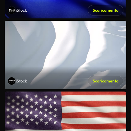
iStock
Scaricamento
iStock
Scaricamento