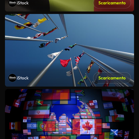
iStock
Scaricamento
iStock
Scaricamento