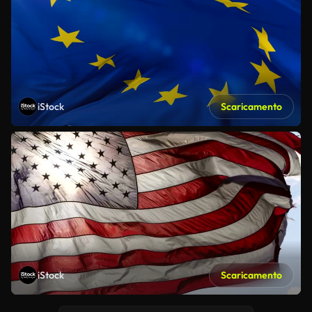
iStock
Scaricamento
iStock
Scaricamento