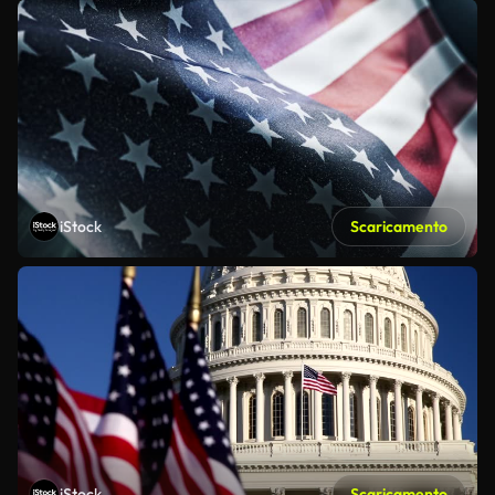
iStock
Scaricamento
iStock
Scaricamento