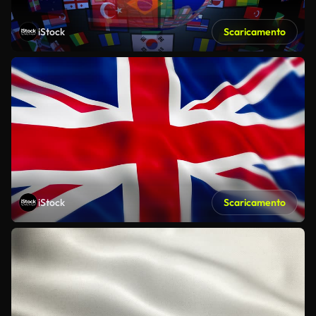
iStock
Scaricamento
iStock
Scaricamento