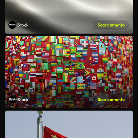
iStock
Scaricamento
iStock
Scaricamento