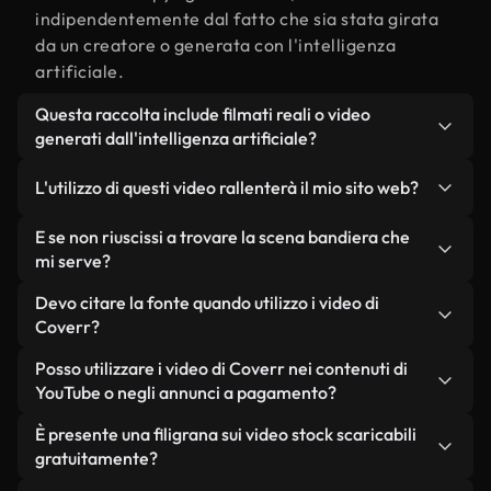
indipendentemente dal fatto che sia stata girata
da un creatore o generata con l'intelligenza
artificiale.
Questa raccolta include filmati reali o video
generati dall'intelligenza artificiale?
Entrambe. Si tratta di una libreria ibrida composta
L'utilizzo di questi video rallenterà il mio sito web?
da filmati reali, girati da persone, relativi a
bandiera, e da video generati dall'intelligenza
Non se scegli le nostre versioni ottimizzate.
E se non riuscissi a trovare la scena bandiera che
artificiale. Ogni video è chiaramente etichettato,
Offriamo formati leggeri e pronti per il web,
mi serve?
così saprai sempre cosa stai utilizzando.
progettati per l'utilizzo in background, che
Puoi crearne uno all'istante utilizzando Coverr AI
Devo citare la fonte quando utilizzo i video di
mantengono alta la qualità, riducono al minimo i
Studio. Ti basta descrivere la scena, ad esempio
Coverr?
tempi di caricamento e migliorano parametri
"bandiera al tramonto", e lo Studio genererà in
come LCP.
Non è richiesto alcun riconoscimento dell'autore.
Posso utilizzare i video di Coverr nei contenuti di
pochi secondi un video personalizzato in
Tutti i video presenti nella nostra libreria sono
YouTube o negli annunci a pagamento?
conformità con i nostri standard di licenza.
esenti da diritti d'autore e possono essere utilizzati
Sì. Tutti i filmati di Coverr possono essere utilizzati
È presente una filigrana sui video stock scaricabili
senza citare il creatore, sebbene sia sempre
in video monetizzati su YouTube, promozioni sui
gratuitamente?
gradito.
social media e annunci pubblicitari per i clienti, a