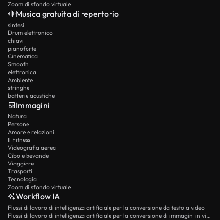
Zoom di sfondo virtuale
Musica gratuita di repertorio
sintesi
Drum elettronico
chiavi
pianoforte
Cinematica
Smooth
elettronica
Ambiente
stringhe
batterie acustiche
Immagini
Natura
Persone
Amore e relazioni
Il Fitness
Videografia aerea
Cibo e bevande
Viaggiare
Trasporti
Tecnologia
Zoom di sfondo virtuale
Workflow IA
Flussi di lavoro di intelligenza artificiale per la conversione da testo a video
Flussi di lavoro di intelligenza artificiale per la conversione di immagini in video