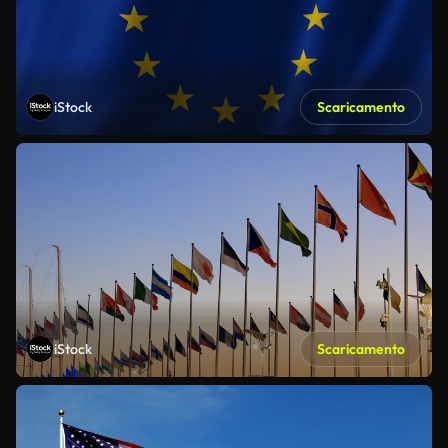
iStock
Scaricamento
iStock
Scaricamento