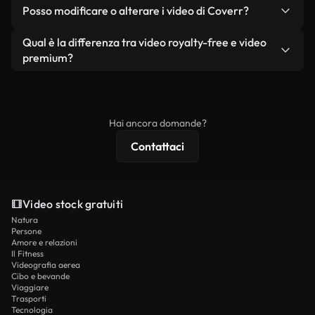
No. Nessuno dei nostri video gratuiti, siano essi
condizione che non si rivendano o ridistribuiscano
Posso modificare o alterare i video di Coverr?
reali o generati dall'intelligenza artificiale, include
i filmati stessi come prodotto a sé stante.
filigrane. Avrai a disposizione filmati puliti e pronti
Sì. Siete liberi di tagliare, ritagliare o remixare i
Qual è la differenza tra video royalty-free e video
all'uso.
nostri video. Assicuratevi solo che il prodotto
premium?
finale rispetti la nostra licenza e non venga
I video royalty-free includono i diritti commerciali,
ridistribuito come contenuto stock non riprodotto.
mentre i contenuti premium includono filmati
esclusivi, risoluzione 4K e protezioni di licenza
Hai ancora domande?
estese.
Contattaci
Video stock gratuiti
Natura
Persone
Amore e relazioni
Il Fitness
Videografia aerea
Cibo e bevande
Viaggiare
Trasporti
Tecnologia