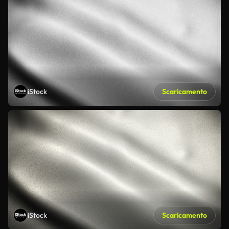
iStock
Scaricamento
iStock
Scaricamento