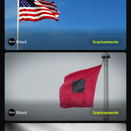
iStock
Scaricamento
iStock
Scaricamento