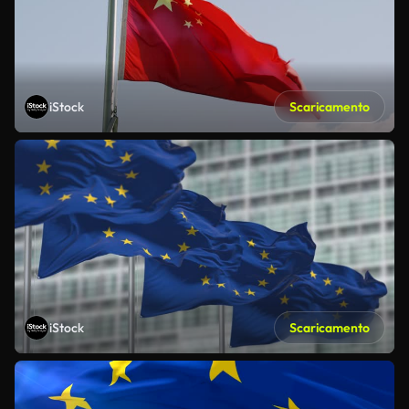
iStock
Scaricamento
iStock
Scaricamento