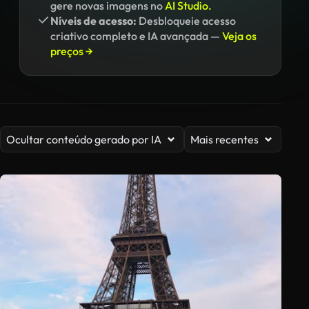
gere novas imagens no
AI Studio.
Níveis de acesso:
Desbloqueie acesso
criativo completo e IA avançada —
Veja os
preços →
Ocultar conteúdo gerado por IA
Mais recentes