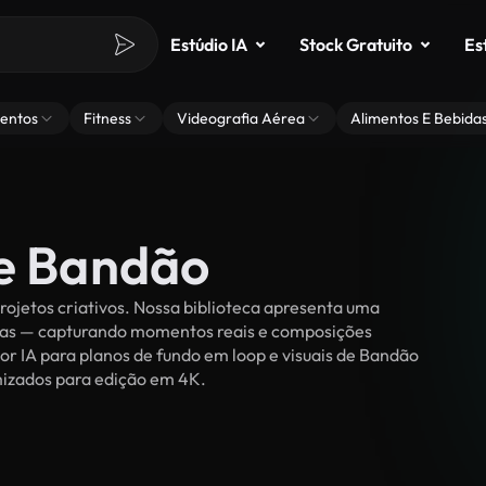
Estúdio IA
Stock Gratuito
Es
entos
Fitness
Videografia Aérea
Alimentos E Bebida
de Bandão
ojetos criativos. Nossa biblioteca apresenta uma
ssoas — capturando momentos reais e composições
or IA para planos de fundo em loop e visuais de Bandão
timizados para edição em 4K.