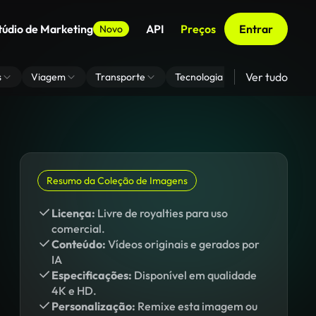
túdio de Marketing
API
Preços
Entrar
Novo
Ver tudo
s
Viagem
Transporte
Tecnologia
Zoom De Fundo
Resumo da Coleção de Imagens
Licença:
Livre de royalties para uso
comercial.
Conteúdo:
Vídeos originais e gerados por
IA
Especificações:
Disponível em qualidade
4K e HD.
Personalização:
Remixe esta imagem ou