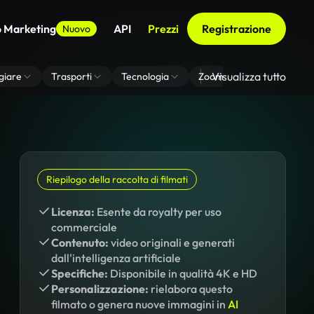
o Marketing
API
Prezzi
Registrazione
Nuovo
Visualizza tutto
giare
Trasporti
Tecnologia
Zoom Di Sfondo Virtuale
Riepilogo della raccolta di filmati
Licenza:
Esente da royalty per uso
commerciale
Contenuto:
video originali e generati
dall'intelligenza artificiale
Specifiche:
Disponibile in qualità 4K e HD
Personalizzazione:
rielabora questo
filmato o genera nuove immagini in
AI