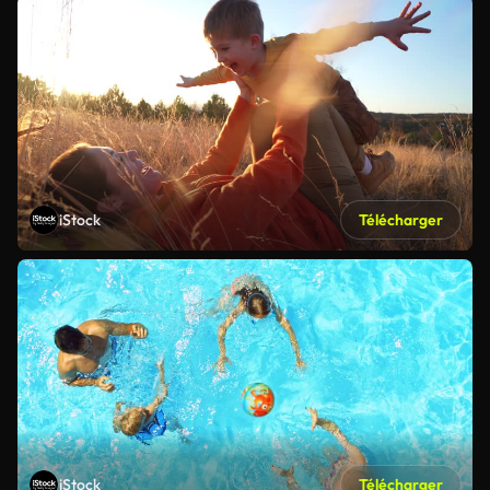
iStock
Télécharger
iStock
Télécharger