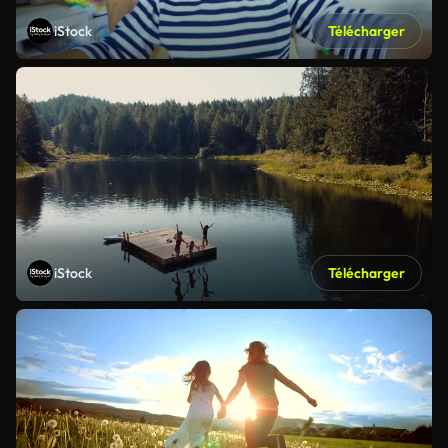
iStock
Télécharger
iStock
Télécharger