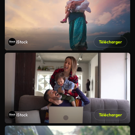
iStock
Télécharger
iStock
Télécharger