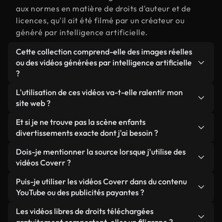
aux normes en matière de droits d'auteur et de
licences, qu'il ait été filmé par un créateur ou
généré par intelligence artificielle.
Cette collection comprend-elle des images réelles
ou des vidéos générées par intelligence artificielle
?
Les deux. Il s'agit d'une bibliothèque hybride
L'utilisation de ces vidéos va-t-elle ralentir mon
composée de véritables images filmées par des
site web ?
humains et liées à enfants divertissements, ainsi
Sauf si vous choisissez nos versions optimisées.
Et si je ne trouve pas la scène enfants
que de vidéos générées par IA. Chaque vidéo est
Nous proposons des formats légers, prêts pour le
divertissements exacte dont j'ai besoin ?
clairement identifiée afin que vous sachiez
web et conçus pour une utilisation en arrière-plan :
toujours ce que vous utilisez.
Vous pouvez en créer une instantanément avec
Dois-je mentionner la source lorsque j'utilise des
ils conservent une qualité élevée tout en
Coverr AI Studio. Il vous suffit de décrire la scène,
vidéos Coverr ?
minimisant les temps de chargement et en
par exemple « enfants divertissements au coucher
améliorant des indicateurs comme le LCP.
Aucune attribution n'est requise. Toutes les vidéos
Puis-je utiliser les vidéos Coverr dans du contenu
du soleil », et le Studio générera en quelques
de notre bibliothèque sont libres de droits et
YouTube ou des publicités payantes ?
secondes une vidéo personnalisée conforme à nos
peuvent être utilisées sans mentionner l'auteur,
normes de licence.
Oui. Toutes les séquences vidéo de Coverr peuvent
Les vidéos libres de droits téléchargées
même si cela est toujours apprécié.
être utilisées dans des vidéos YouTube monétisées,