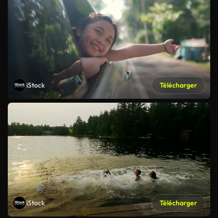
iStock
Télécharger
iStock
Télécharger