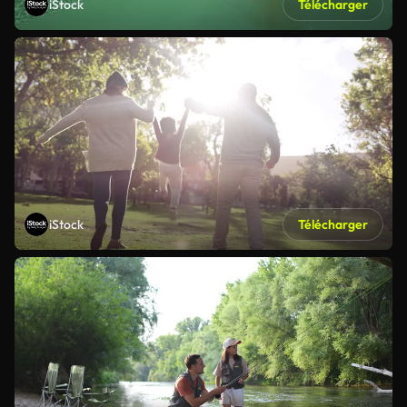
iStock
Télécharger
iStock
Télécharger