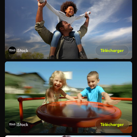
iStock
Télécharger
iStock
Télécharger