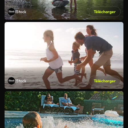
iStock
Télécharger
iStock
Télécharger