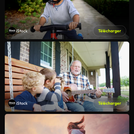
iStock
Télécharger
iStock
Télécharger