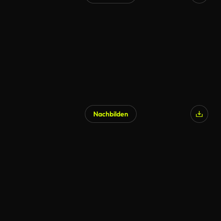
Nachbilden