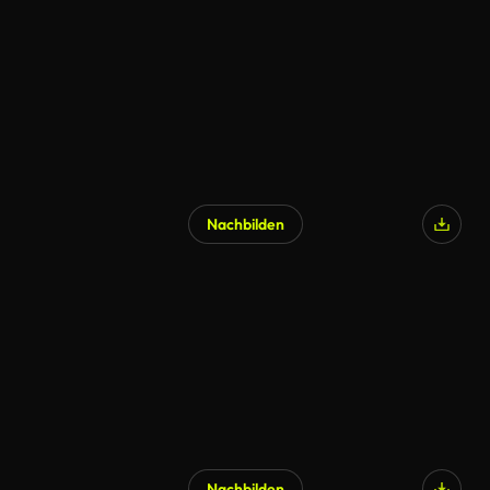
Nachbilden
Nachbilden