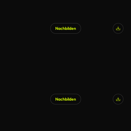
Nachbilden
Nachbilden