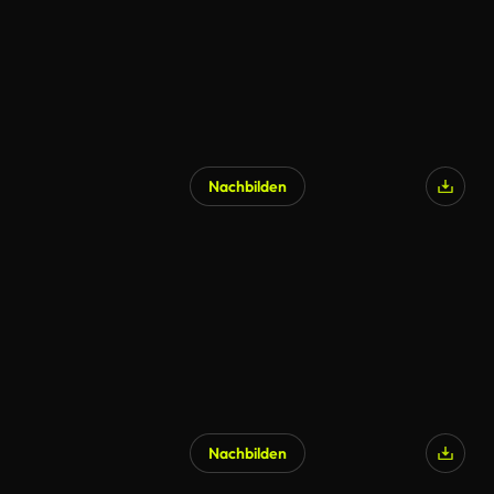
Nachbilden
Nachbilden