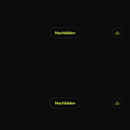
Nachbilden
Nachbilden