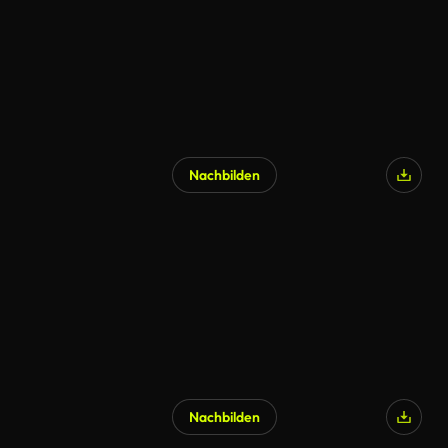
Nachbilden
Nachbilden