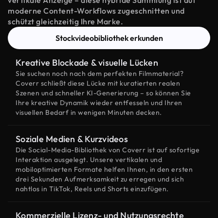
vertikale Anzeige – diese hybride Sammlung ist auf
moderne Content-Workflows zugeschnitten und
schützt gleichzeitig Ihre Marke.
Stockvideobibliothek erkunden
Kreative Blockade & visuelle Lücken
Sie suchen noch nach dem perfekten Filmmaterial?
Coverr schließt diese Lücke mit kuratierten realen
Szenen und schneller KI-Generierung – so können Sie
Ihre kreative Dynamik wieder entfesseln und Ihren
visuellen Bedarf in wenigen Minuten decken.
Soziale Medien & Kurzvideos
Die Social-Media-Bibliothek von Coverr ist auf sofortige
Interaktion ausgelegt. Unsere vertikalen und
mobiloptimierten Formate helfen Ihnen, in den ersten
drei Sekunden Aufmerksamkeit zu erregen und sich
nahtlos in TikTok, Reels und Shorts einzufügen.
Kommerzielle Lizenz- und Nutzungsrechte