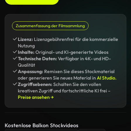
Zusammenfassung der Filmsammlung
Lizenz:
Lizenzgebührenfrei für die kommerzielle
Nutzung
Inhalte:
Original- und KI-generierte Videos
Technische Daten:
Verfügbar in 4K- und HD-
Qualität
Anpassung:
Remixen Sie dieses Stockmaterial
oder generieren Sie neues Material in
AI Studio.
Zugriffsebenen:
Schalten Sie den vollen
kreativen Zugriff und fortschrittliche KI frei –
Preise ansehen →
Kostenlose Balkon Stockvideos