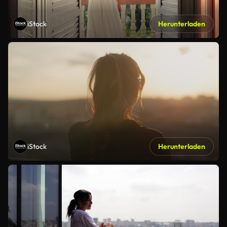
iStock
Herunterladen
iStock
Herunterladen