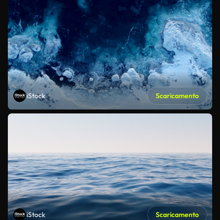
iStock
Scaricamento
iStock
Scaricamento