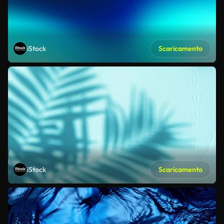
iStock
Scaricamento
iStock
Scaricamento