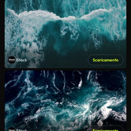
iStock
Scaricamento
iStock
Scaricamento