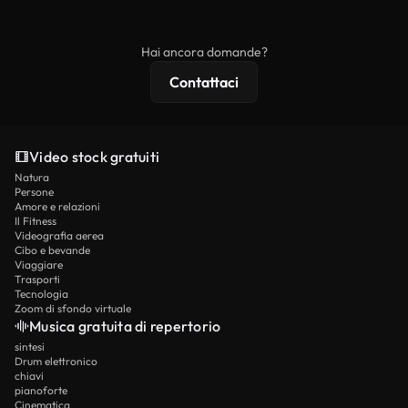
ridistribuito come contenuto stock non riprodotto.
mentre i contenuti premium includono filmati
esclusivi, risoluzione 4K e protezioni di licenza
Hai ancora domande?
estese.
Contattaci
Video stock gratuiti
Natura
Persone
Amore e relazioni
Il Fitness
Videografia aerea
Cibo e bevande
Viaggiare
Trasporti
Tecnologia
Zoom di sfondo virtuale
Musica gratuita di repertorio
sintesi
Drum elettronico
chiavi
pianoforte
Cinematica