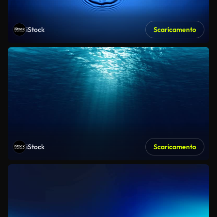
iStock
Scaricamento
iStock
Scaricamento