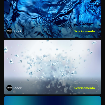
iStock
Scaricamento
iStock
Scaricamento