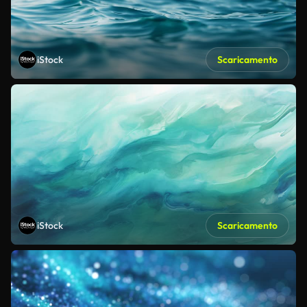
iStock
Scaricamento
iStock
Scaricamento