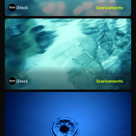
iStock
Scaricamento
iStock
Scaricamento