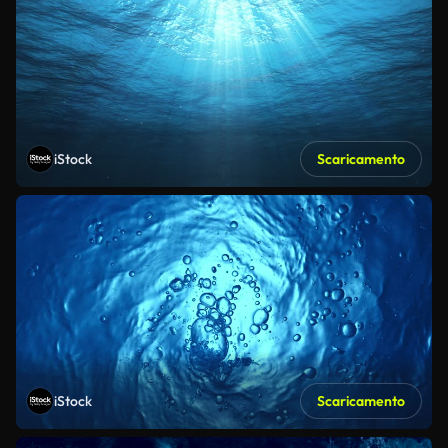
iStock
Scaricamento
iStock
Scaricamento