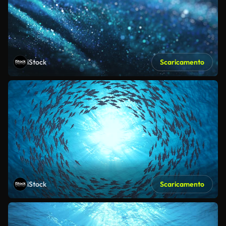
iStock
Scaricamento
iStock
Scaricamento