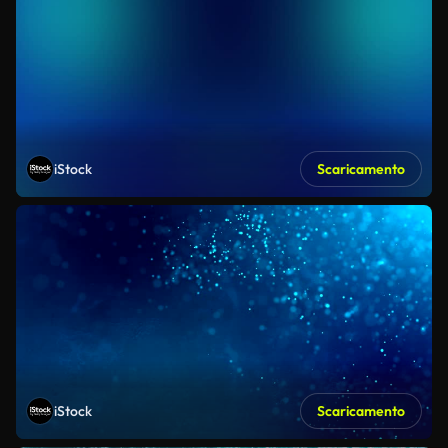
iStock
Scaricamento
iStock
Scaricamento