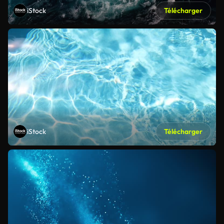
iStock
Télécharger
iStock
Télécharger