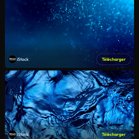
iStock
Télécharger
iStock
Télécharger