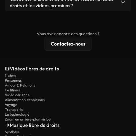
prêtes à l'emploi.
remixer nos vidéos. Assurez-vous simplement que
droits et les vidéos premium ?
le produit final respecte notre licence et ne soit
Les vidéos libres de droits incluent les droits
pas redistribué en tant que contenu libre de droits.
commerciaux, tandis que le contenu premium
comprend des séquences exclusives, une
Vous avez encore des questions ?
résolution 4K et des protections de licence
Contactez-nous
étendues.
Vidéos libres de droits
Nature
Personnes
Amour & Relations
Le fitness
Vidéo aérienne
Alimentation et boissons
Voyage
Transports
La technologie
Zoom en arrière-plan virtuel
Musique libre de droits
Synthèse