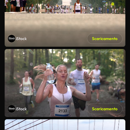
iStock
Scaricamento
iStock
Scaricamento