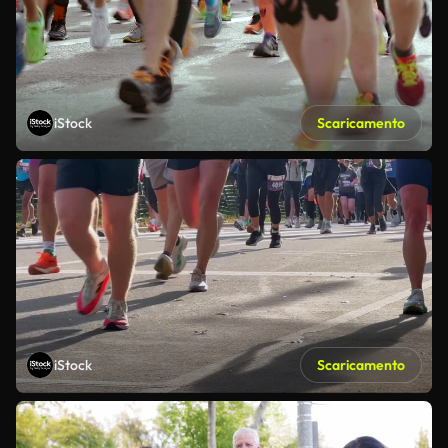
iStock
Scaricamento
iStock
Scaricamento