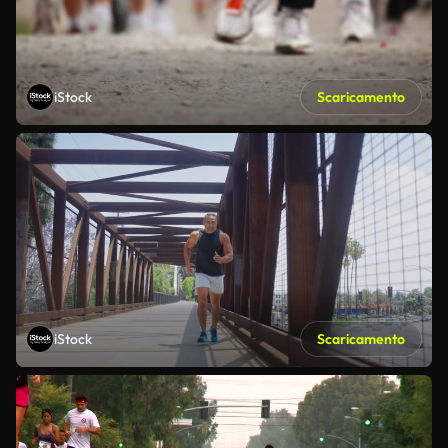
iStock
Scaricamento
iStock
Scaricamento