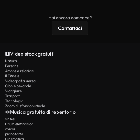
ridistribuito come contenuto stock non riprodotto.
mentre i contenuti premium includono filmati
esclusivi, risoluzione 4K e protezioni di licenza
Hai ancora domande?
estese.
Contattaci
Video stock gratuiti
Natura
Persone
Amore e relazioni
Il Fitness
Videografia aerea
Cibo e bevande
Viaggiare
Trasporti
Tecnologia
Zoom di sfondo virtuale
Musica gratuita di repertorio
sintesi
Drum elettronico
chiavi
pianoforte
Cinematica