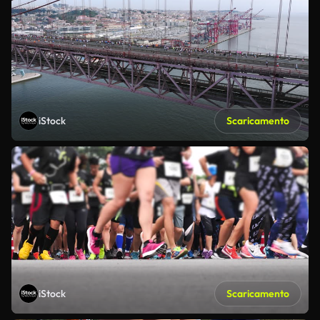
iStock
Scaricamento
iStock
Scaricamento