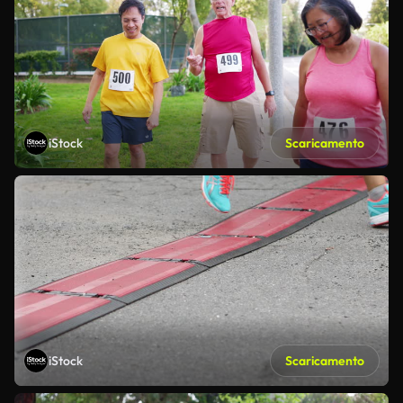
iStock
Scaricamento
iStock
Scaricamento