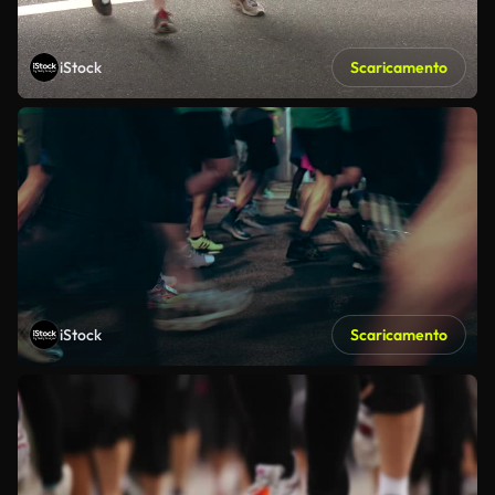
iStock
Scaricamento
iStock
Scaricamento