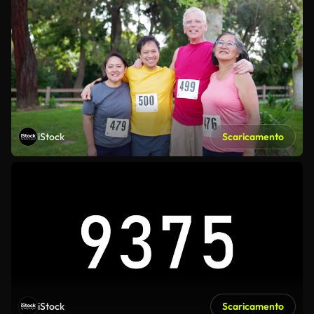
iStock
Scaricamento
iStock
Scaricamento