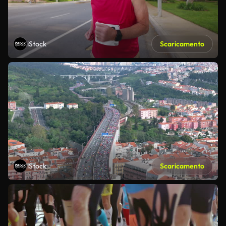
iStock
Scaricamento
iStock
Scaricamento