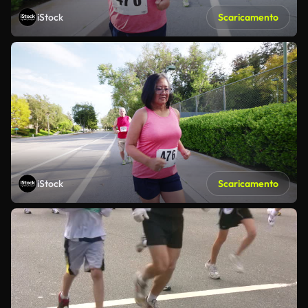
iStock
Scaricamento
iStock
Scaricamento