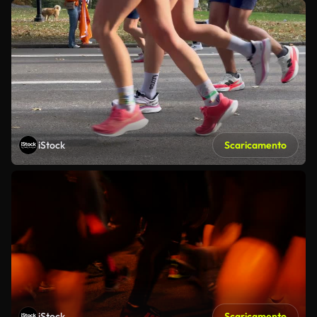
iStock
Scaricamento
iStock
Scaricamento