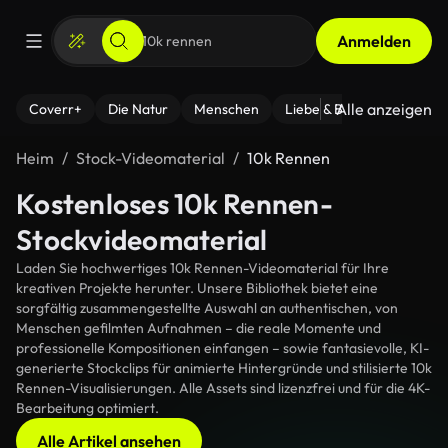
Anmelden
Alle anzeigen
Coverr+
Die Natur
Menschen
Liebe & Beziehungen
F
Heim
Stock-Videomaterial
10k Rennen
Kostenloses 10k Rennen-
Stockvideomaterial
Laden Sie hochwertiges 10k Rennen-Videomaterial für Ihre
kreativen Projekte herunter. Unsere Bibliothek bietet eine
sorgfältig zusammengestellte Auswahl an authentischen, von
Menschen gefilmten Aufnahmen – die reale Momente und
professionelle Kompositionen einfangen – sowie fantasievolle, KI-
generierte Stockclips für animierte Hintergründe und stilisierte 10k
Rennen-Visualisierungen. Alle Assets sind lizenzfrei und für die 4K-
Bearbeitung optimiert.
Alle Artikel ansehen