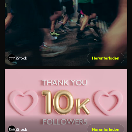
iStock
Herunterladen
iStock
Herunterladen