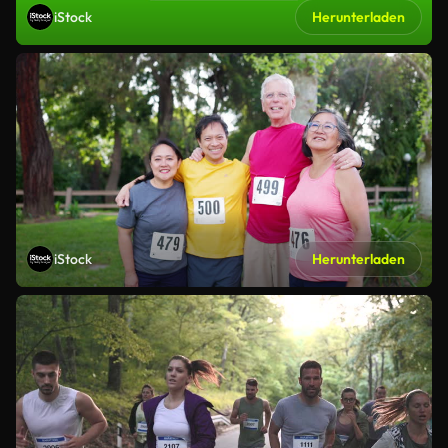
iStock
Herunterladen
iStock
Herunterladen