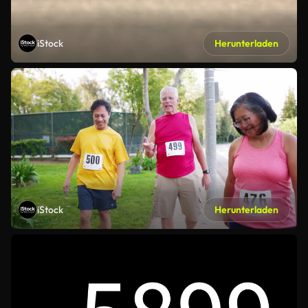
iStock
Herunterladen
iStock
Herunterladen