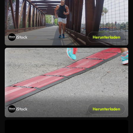
iStock
Herunterladen
iStock
Herunterladen