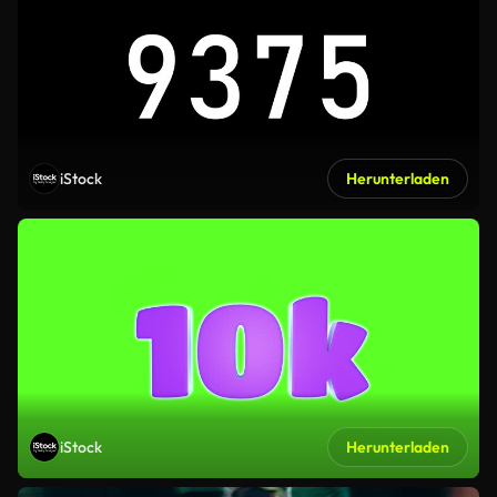
iStock
Herunterladen
iStock
Herunterladen