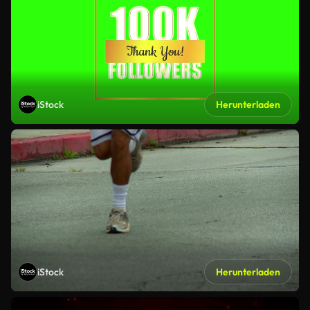
iStock
Herunterladen
iStock
Herunterladen