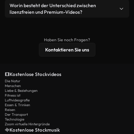
weiterverbreiten.
Ja. Sie dürfen unsere Videos gerne kürzen,
Worin besteht der Unterschied zwischen
Videomaterial.
bearbeiten oder neu zusammenstellen. Achten Sie
lizenzfreien und Premium-Videos?
nur darauf, dass das Endprodukt unserer Lizenz
Lizenzfreie Videos beinhalten kommerzielle
entspricht und nicht als ungeschnittenes
Nutzungsrechte, während Premium-Inhalte
Stockmaterial weiterverbreitet wird.
exklusives Filmmaterial, 4K-Auflösung und
Haben Sie noch Fragen?
erweiterten Lizenzschutz bieten.
Kontaktieren Sie uns
Kostenlose Stockvideos
Die Natur
Menschen
Liebe & Beziehungen
Fitness ist
Luftvideografie
Essen & Trinken
Reisen
Der Transport
Technologie
Zoom virtuelle Hintergründe
Kostenlose Stockmusik