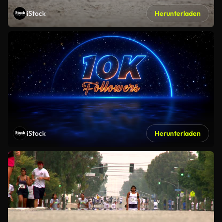
iStock
Herunterladen
iStock
Herunterladen