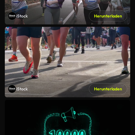
iStock
Herunterladen
iStock
Herunterladen